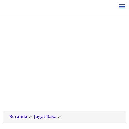
Lewati
ke
konten
Berkah
Beranda
»
Jagat Rasa
»
Libur
Awal