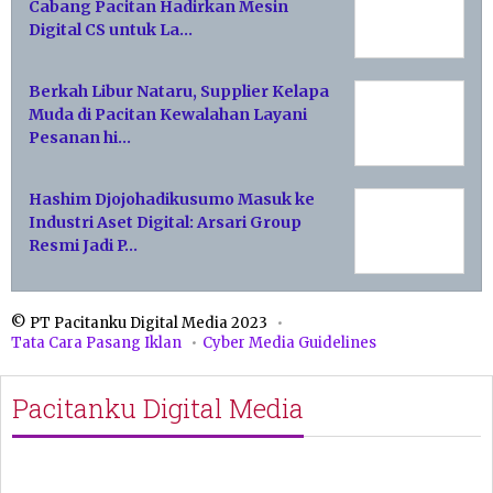
Cabang Pacitan Hadirkan Mesin
Digital CS untuk La…
Berkah Libur Nataru, Supplier Kelapa
Muda di Pacitan Kewalahan Layani
Pesanan hi…
Hashim Djojohadikusumo Masuk ke
Industri Aset Digital: Arsari Group
Resmi Jadi P…
© PT Pacitanku Digital Media 2023
Tata Cara Pasang Iklan
Cyber Media Guidelines
Pacitanku Digital Media