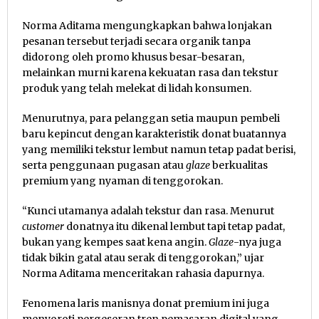
Norma Aditama mengungkapkan bahwa lonjakan
pesanan tersebut terjadi secara organik tanpa
didorong oleh promo khusus besar-besaran,
melainkan murni karena kekuatan rasa dan tekstur
produk yang telah melekat di lidah konsumen.
Menurutnya, para pelanggan setia maupun pembeli
baru kepincut dengan karakteristik donat buatannya
yang memiliki tekstur lembut namun tetap padat berisi,
serta penggunaan pugasan atau
glaze
berkualitas
premium yang nyaman di tenggorokan.
“Kunci utamanya adalah tekstur dan rasa. Menurut
customer
donatnya itu dikenal lembut tapi tetap padat,
bukan yang kempes saat kena angin.
Glaze
-nya juga
tidak bikin gatal atau serak di tenggorokan,” ujar
Norma Aditama menceritakan rahasia dapurnya.
Fenomena laris manisnya donat premium ini juga
menyoroti pergeseran tren pemasaran digital yang