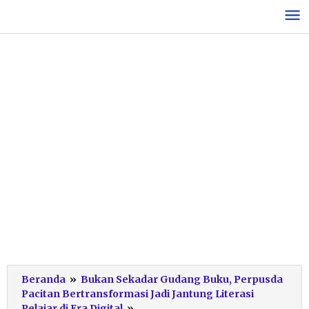
Lewati
ke
konten
Beranda
»
Bukan Sekadar Gudang Buku, Perpusda
Pacitan Bertransformasi Jadi Jantung Literasi
Perpusda
Pelajar di Era Digital
»