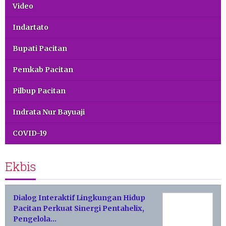
Video
Indartato
Bupati Pacitan
Pemkab Pacitan
Pilbup Pacitan
Indrata Nur Bayuaji
COVID-19
Ekbis
Dialog Interaktif Lingkungan Hidup
Pacitan Perkuat Sinergi Pentahelix,
Pengelola…