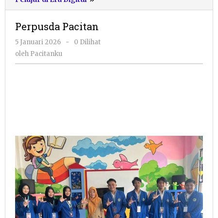
Pacitan
Perpusda Pacitan
oleh
5 Januari 2026
-
0 Dilihat
Pacitanku
oleh
Pacitanku