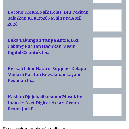
Dorong UMKM Naik Kelas, BRI Pacitan
Salurkan KUR Rp263 M hingga April
2026
Buka Tabungan Tanpa Antre, BRI
Cabang Pacitan Hadirkan Mesin
Digital CS untuk La…
Berkah Libur Nataru, Supplier Kelapa
Muda di Pacitan Kewalahan Layani
Pesanan hi…
Hashim Djojohadikusumo Masuk ke
Industri Aset Digital: Arsari Group
Resmi Jadi P…