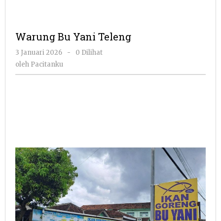
Warung Bu Yani Teleng
oleh
3 Januari 2026
-
0 Dilihat
Pacitanku
oleh
Pacitanku