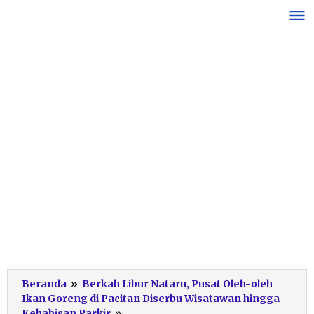
Lewati
ke
konten
Beranda
»
Berkah Libur Nataru, Pusat Oleh-oleh
Ikan Goreng di Pacitan Diserbu Wisatawan hingga
Warung
Kehabisan Parkir
»