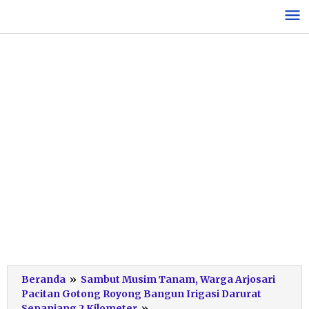
Lewati
ke
konten
Beranda
»
Sambut Musim Tanam, Warga Arjosari
Pacitan Gotong Royong Bangun Irigasi Darurat
Kerja
Sepanjang 2 Kilometer
»