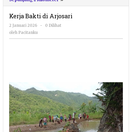
Bakti
di
Kerja Bakti di Arjosari
Arjosari
oleh
2 Januari 2026
-
0 Dilihat
Pacitanku
oleh
Pacitanku