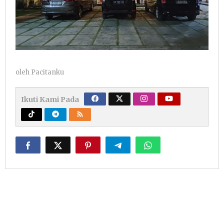
oleh
Pacitanku
Ikuti Kami Pada