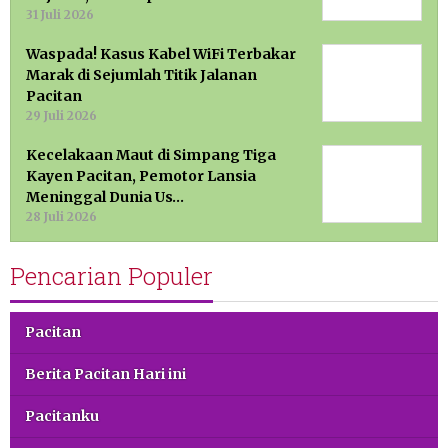
31 Juli 2026
Waspada! Kasus Kabel WiFi Terbakar
Marak di Sejumlah Titik Jalanan
Pacitan
29 Juli 2026
Kecelakaan Maut di Simpang Tiga
Kayen Pacitan, Pemotor Lansia
Meninggal Dunia Us…
28 Juli 2026
Pencarian Populer
Pacitan
Berita Pacitan Hari ini
Pacitanku