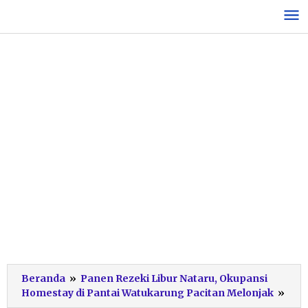
Lewati
ke
konten
Beranda
»
Panen Rezeki Libur Nataru, Okupansi
Hom
Homestay di Pantai Watukarung Pacitan Melonjak
»