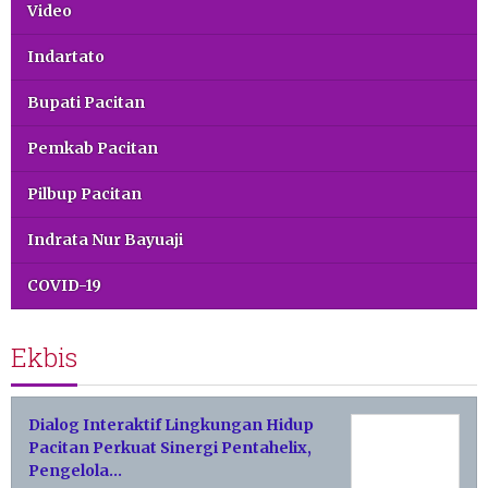
Video
Indartato
Bupati Pacitan
Pemkab Pacitan
Pilbup Pacitan
Indrata Nur Bayuaji
COVID-19
Ekbis
Dialog Interaktif Lingkungan Hidup
Pacitan Perkuat Sinergi Pentahelix,
Pengelola…