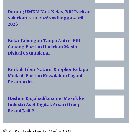
Dorong UMKM Naik Kelas, BRI Pacitan
Salurkan KUR Rp263 M hingga April
2026
Buka Tabungan Tanpa Antre, BRI
Cabang Pacitan Hadirkan Mesin
Digital CS untuk La…
Berkah Libur Nataru, Supplier Kelapa
Muda di Pacitan Kewalahan Layani
Pesanan hi…
Hashim Djojohadikusumo Masuk ke
Industri Aset Digital: Arsari Group
Resmi Jadi P…
© PT Pacitanku Digital Media 2023