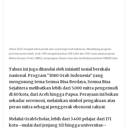
Tahun 2025 menjadi tahun penuh aksi sosial bagi Grab Indonesia. Mendukung program
prioritas pemerintah, Grab-OVO mengalokasikan CSR lebih dari USD 1 juta untuk program
Makan Bergizi Gratis (MBG), menjangkau ribuan siswa dan melibatkan puluhan UMKM lokal.
Tahun ini juga ditandai oleh inisiatif sosial berskala
nasional. Program “1080 Grab Indonesia” yang
mengusung tema Semua Bisa Berdaya, Semua Bisa
Sejahtera melibatkan lebih dari 5.000 mitra pengemudi
di 80 kota, dari Aceh hingga Papua. Perayaan ini bukan
sekadar seremoni, melainkan simbol pengakuan atas
peran mitra sebagai penggerak ekonomi rakyat.
Melalui GrabScholar, lebih dari 3.400 pelajar dari 171
kota—mulai dari jenjang SD hingga universitas—