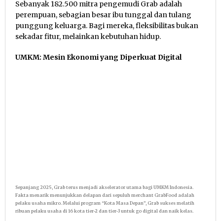
Sebanyak 182.500 mitra pengemudi Grab adalah
perempuan, sebagian besar ibu tunggal dan tulang
punggung keluarga. Bagi mereka, fleksibilitas bukan
sekadar fitur, melainkan kebutuhan hidup.
UMKM: Mesin Ekonomi yang Diperkuat Digital
Sepanjang 2025, Grab terus menjadi akselerator utama bagi UMKM Indonesia.
Fakta menarik menunjukkan delapan dari sepuluh merchant GrabFood adalah
pelaku usaha mikro. Melalui program “Kota Masa Depan”, Grab sukses melatih
ribuan pelaku usaha di 16 kota tier-2 dan tier-3 untuk go digital dan naik kelas.