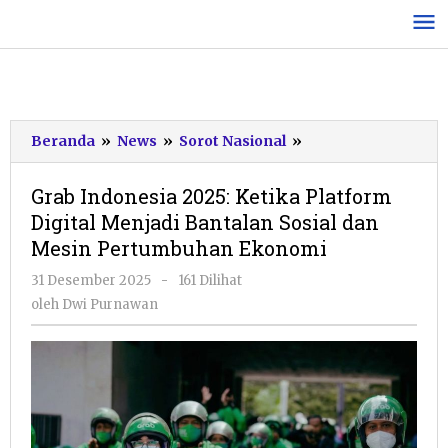
Lewati
ke
konten
Grab
Beranda
»
News
»
Sorot Nasional
»
Indonesia
2025:
Grab Indonesia 2025: Ketika Platform
Ketika
Digital Menjadi Bantalan Sosial dan
Platform
Mesin Pertumbuhan Ekonomi
Digital
Menjadi
oleh
31 Desember 2025
-
161 Dilihat
Bantalan
Dwi
oleh
Dwi Purnawan
Sosial
Purnawan
dan
Mesin
Pertumbuhan
Ekonomi