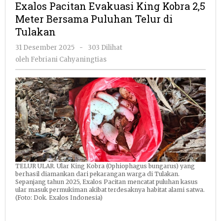
Exalos Pacitan Evakuasi King Kobra 2,5
King
Meter Bersama Puluhan Telur di
Kobra
Tulakan
2,5
Meter
oleh
31 Desember 2025
-
303 Dilihat
Bersama
Febriani
oleh
Febriani Cahyaningtias
Puluhan
Cahyaningtias
Telur
di
Tulakan
TELUR ULAR. Ular King Kobra (Ophiophagus bungarus) yang
berhasil diamankan dari pekarangan warga di Tulakan.
Sepanjang tahun 2025, Exalos Pacitan mencatat puluhan kasus
ular masuk permukiman akibat terdesaknya habitat alami satwa.
(Foto: Dok. Exalos Indonesia)