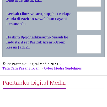
Digital CS untuk La…
Berkah Libur Nataru, Supplier Kelapa
Muda di Pacitan Kewalahan Layani
Pesanan hi…
Hashim Djojohadikusumo Masuk ke
Industri Aset Digital: Arsari Group
Resmi Jadi P…
© PT Pacitanku Digital Media 2023
Tata Cara Pasang Iklan
Cyber Media Guidelines
Pacitanku Digital Media