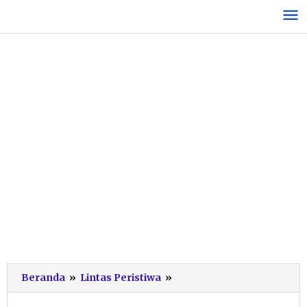
Lewati
ke
konten
Exalos
Beranda
»
Lintas Peristiwa
»
Pacitan
Evakuasi