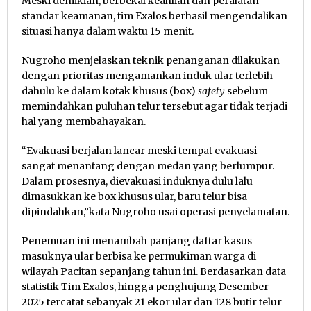
Meski demikian, berbekal keahlian dan peralatan
standar keamanan, tim Exalos berhasil mengendalikan
situasi hanya dalam waktu 15 menit.
Nugroho menjelaskan teknik penanganan dilakukan
dengan prioritas mengamankan induk ular terlebih
dahulu ke dalam kotak khusus (box)
safety
sebelum
memindahkan puluhan telur tersebut agar tidak terjadi
hal yang membahayakan.
“Evakuasi berjalan lancar meski tempat evakuasi
sangat menantang dengan medan yang berlumpur.
Dalam prosesnya, dievakuasi induknya dulu lalu
dimasukkan ke box khusus ular, baru telur bisa
dipindahkan,”kata Nugroho usai operasi penyelamatan.
Penemuan ini menambah panjang daftar kasus
masuknya ular berbisa ke permukiman warga di
wilayah Pacitan sepanjang tahun ini. Berdasarkan data
statistik Tim Exalos, hingga penghujung Desember
2025 tercatat sebanyak 21 ekor ular dan 128 butir telur