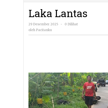
Laka Lantas
oleh
29 Desember 2025
-
0 Dilihat
Pacitanku
oleh
Pacitanku