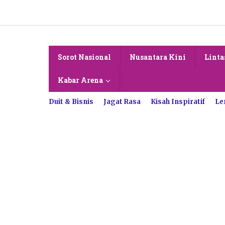
Lewati
ke
konten
Sorot Nasional
Nusantara Kini
Linta
Kabar Arena
Duit & Bisnis
Jagat Rasa
Kisah Inspiratif
Le