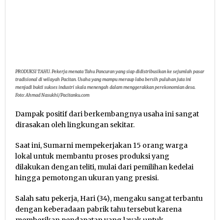
PRODUKSI TAHU. Pekerja menata Tahu Pancuran yang siap didistribusikan ke sejumlah pasar
tradisional di wilayah Pacitan. Usaha yang mampu meraup laba bersih puluhan juta ini
menjadi bukti sukses industri skala menengah dalam menggerakkan perekonomian desa.
Foto: Ahmad Nasukhi/Pacitanku.com
Dampak positif dari berkembangnya usaha ini sangat
dirasakan oleh lingkungan sekitar.
Saat ini, Sumarni mempekerjakan 15 orang warga
lokal untuk membantu proses produksi yang
dilakukan dengan teliti, mulai dari pemilihan kedelai
hingga pemotongan ukuran yang presisi.
Salah satu pekerja, Hari (34), mengaku sangat terbantu
dengan keberadaan pabrik tahu tersebut karena
memberikan pendapatan yang layak untuk