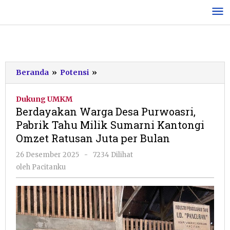
Lewati
ke
konten
Berdayakan
Beranda
»
Potensi
»
Warga
Desa
Dukung UMKM
Purwoasri,
Berdayakan Warga Desa Purwoasri,
Pabrik
Pabrik Tahu Milik Sumarni Kantongi
Tahu
Omzet Ratusan Juta per Bulan
Milik
Sumarni
oleh
26 Desember 2025
-
7234 Dilihat
Kantongi
Pacitanku
oleh
Pacitanku
Omzet
Ratusan
Juta
per
Bulan