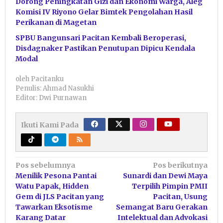
Dorong Peningkatan Gizi dan Ekonomi Warga, Aleg
Komisi IV Riyono Gelar Bimtek Pengolahan Hasil
Perikanan di Magetan
SPBU Bangunsari Pacitan Kembali Beroperasi,
Disdagnaker Pastikan Penutupan Dipicu Kendala
Modal
oleh
Pacitanku
Penulis: Ahmad Nasukhi
Editor: Dwi Purnawan
Ikuti Kami Pada
Navigasi
Pos sebelumnya
Pos berikutnya
Menilik Pesona Pantai
Sunardi dan Dewi Maya
pos
Watu Papak, Hidden
Terpilih Pimpin PMII
Gem di JLS Pacitan yang
Pacitan, Usung
Tawarkan Eksotisme
Semangat Baru Gerakan
Karang Datar
Intelektual dan Advokasi