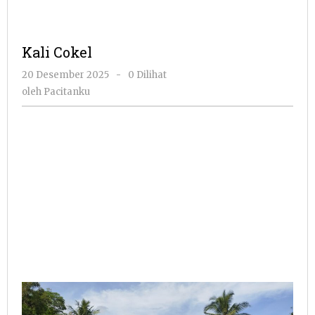
Kali Cokel
oleh
20 Desember 2025
-
0 Dilihat
Pacitanku
oleh
Pacitanku