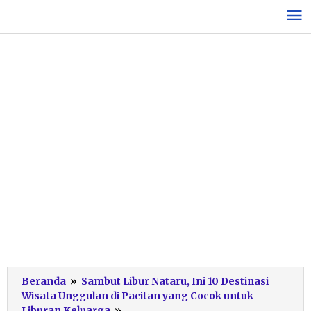
Lewati
ke
konten
Beranda
»
Sambut Libur Nataru, Ini 10 Destinasi
Wisata Unggulan di Pacitan yang Cocok untuk
Kali
Liburan Keluarga
»