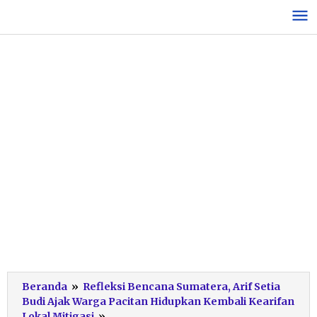
Lewati
ke
konten
Beranda
»
Refleksi Bencana Sumatera, Arif Setia
Budi Ajak Warga Pacitan Hidupkan Kembali Kearifan
Ketua
Lokal Mitigasi
»