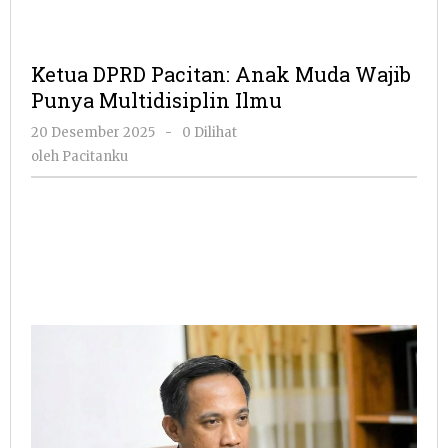
Ketua DPRD Pacitan: Anak Muda Wajib
Punya Multidisiplin Ilmu
oleh
20 Desember 2025
-
0 Dilihat
Pacitanku
oleh
Pacitanku