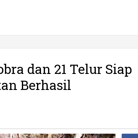
Indukan
»
King
Kobra
dan
bra dan 21 Telur Siap
21
Telur
tan Berhasil
Siap
Menetas
di
Pacitan
Berhasil
Dievakuasi