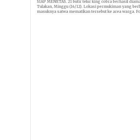
SIAP MENETAS. 21 butir telur king cobra berhasil dia
Tulakan, Minggu (14/12). Lokasi permukiman yang ber
masuknya satwa mematikan tersebut ke area warga. Fo