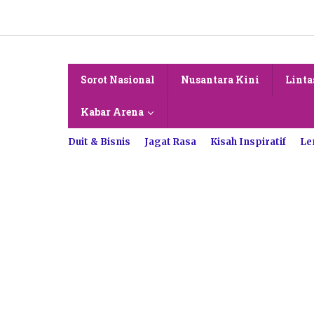
Lewati
ke
konten
Sorot Nasional
Nusantara Kini
Linta
Kabar Arena
Duit & Bisnis
Jagat Rasa
Kisah Inspiratif
Le