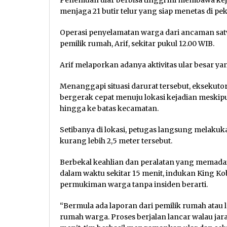
Penemuan ular berbisa tinggi ini membawa kej
menjaga 21 butir telur yang siap menetas di 
Operasi penyelamatan warga dari ancaman satwa
pemilik rumah, Arif, sekitar pukul 12.00 WIB.
Arif melaporkan adanya aktivitas ular besar ya
Menanggapi situasi darurat tersebut, eksekut
bergerak cepat menuju lokasi kejadian meski
hingga ke batas kecamatan.
Setibanya di lokasi, petugas langsung melak
kurang lebih 2,5 meter tersebut.
Berbekal keahlian dan peralatan yang memadai,
dalam waktu sekitar 15 menit, indukan King Ko
permukiman warga tanpa insiden berarti.
“Bermula ada laporan dari pemilik rumah atau l
rumah warga. Proses berjalan lancar walau jar