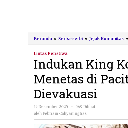
Beranda
»
Serba-serbi
»
Jejak Komunitas
Lintas Peristiwa
Indukan King Ko
Menetas di Paci
Dievakuasi
oleh
15 Desember 2025
-
549 Dilihat
Febriani
oleh
Febriani Cahyaningtias
Cahyaningtias