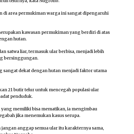
ruh telurnya,”kata Nugroho.
 di area permukiman warga ini sangat dipengaruhi
erupakan kawasan permukiman yang berdiri di atas
engan hutan.
n satwa liar, termasuk ular berbisa, menjadi lebih
ing bersinggungan.
 sangat dekat dengan hutan menjadi faktor utama
an 21 butir telur untuk mencegah populasi ular
padat penduduk.
a yang memiliki bisa mematikan, ia mengimbau
egabah jika menemukan kasus serupa.
 jangan anggap semua ular itu karakternya sama,