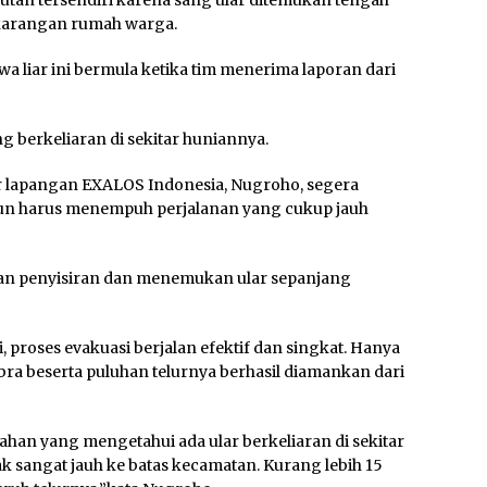
utan tersendiri karena sang ular ditemukan tengah
pekarangan rumah warga.
 liar ini bermula ketika tim menerima laporan dari
ng berkeliaran di sekitar huniannya.
or lapangan EXALOS Indonesia, Nugroho, segera
pun harus menempuh perjalanan yang cukup jauh
ukan penyisiran dan menemukan ular sepanjang
 proses evakuasi berjalan efektif dan singkat. Hanya
bra beserta puluhan telurnya berhasil diamankan dari
ahan yang mengetahui ada ular berkeliaran di sekitar
ak sangat jauh ke batas kecamatan. Kurang lebih 15