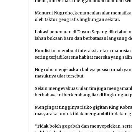
menit, tim berhasil mengamankan ular dan selu
Menurut Nugroho, kemunculan ular mematikan
oleh faktor geografis lingkungan sekitar.
Lokasi penemuan di Dusun Sepang diketahui m
lahan bukaan baru dan berbatasan langsung d
Kondisi ini membuat interaksi antara manusia da
sering terjadi karena habitat mereka yang sal
Nugroho menjelaskan bahwa posisi rumah yang
masuknya ular tersebut.
Selain mengevakuasi ular, tim juga mengamank
berbahaya ini berkembang liar di lingkungan 
Mengingat tingginya risiko gigitan King Kobr
masyarakat untuk tidak mengambil tindakan g
“Tidak boleh gegabah dan menyepelekan, serta