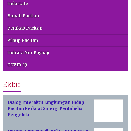
Indartato
Bupati Pacitan
Pemkab Pacitan
Pilbup Pacitan
Indrata Nur Bayuaji
COVID-19
Ekbis
Dialog Interaktif Lingkungan Hidup
Pacitan Perkuat Sinergi Pentahelix,
Pengelola…
Dorong UMKM Naik Kelas, BRI Pacitan