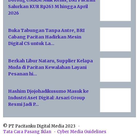
Salurkan KUR Rp263 M hingga April
2026
Buka Tabungan Tanpa Antre, BRI
Cabang Pacitan Hadirkan Mesin
Digital CS untuk La…
Berkah Libur Nataru, Supplier Kelapa
Muda di Pacitan Kewalahan Layani
Pesanan hi…
Hashim Djojohadikusumo Masuk ke
Industri Aset Digital: Arsari Group
Resmi Jadi P…
© PT Pacitanku Digital Media 2023
Tata Cara Pasang Iklan
Cyber Media Guidelines