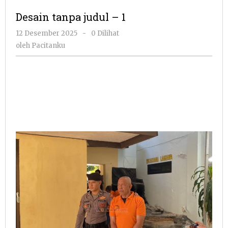
judul
Desain tanpa judul – 1
-
1
oleh
12 Desember 2025
-
0 Dilihat
Pacitanku
oleh
Pacitanku