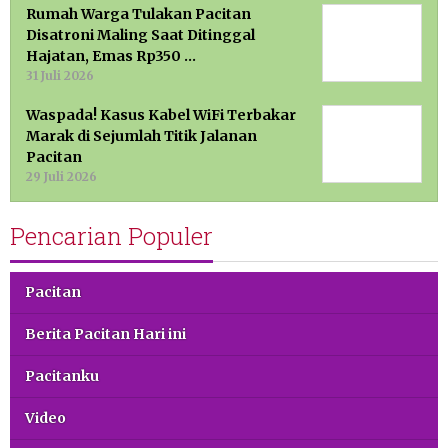
Rumah Warga Tulakan Pacitan
Disatroni Maling Saat Ditinggal
Hajatan, Emas Rp350 …
31 Juli 2026
Waspada! Kasus Kabel WiFi Terbakar
Marak di Sejumlah Titik Jalanan
Pacitan
29 Juli 2026
Pencarian Populer
Pacitan
Berita Pacitan Hari ini
Pacitanku
Video