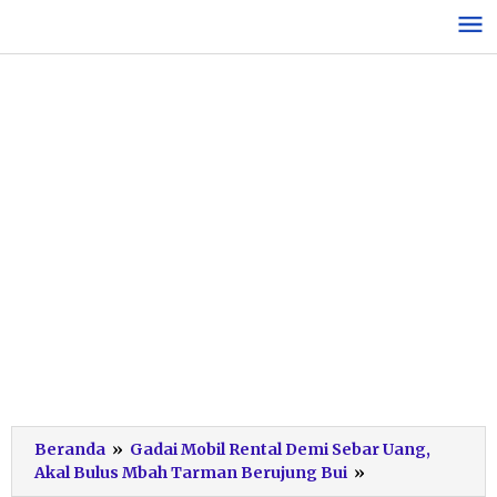
Lewati
ke
konten
Beranda
»
Gadai Mobil Rental Demi Sebar Uang,
Desain
Akal Bulus Mbah Tarman Berujung Bui
»
tanpa