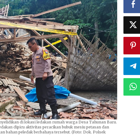
elidikan di lokasi ledakan rumah warga Desa Tahunan Baru.
akan dipicu aktivitas peracikan bubuk mesiu petasan dan
 bahan peledak berbahaya tersebut. (Foto: Dok. Polsek