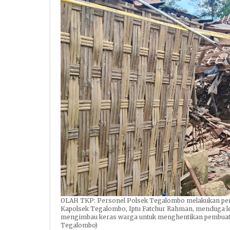
OLAH TKP: Personel Polsek Tegalombo melakukan peny
Kapolsek Tegalombo, Iptu Fatchur Rahman, menduga led
mengimbau keras warga untuk menghentikan pembuatan
Tegalombo)