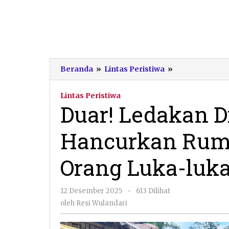
Duar!
Beranda
»
Lintas Peristiwa
»
Ledakan
Diduga
Lintas Peristiwa
Mercon
Duar! Ledakan 
Hancurkan
Rumah
Hancurkan Ruma
di
Tegalombo,
2
Orang Luka-luk
Orang
Luka-
luka
oleh
12 Desember 2025
-
613 Dilihat
Resi
oleh
Resi Wulandari
Wulandari