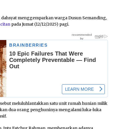
n dahsyat menggemparkan warga Dusun Semanding,
citan
pada Jumat (12/12/2025) pagi.
ersebut meluluhlantakkan satu unit rumah hunian milik
kan dua orang penghuninya mengalami luka-luka
sif.
bo, Iptu Fatchur Rahman, membenarkan adanya