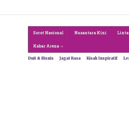
Lewati
ke
konten
Sorot Nasional
Nusantara Kini
Linta
Kabar Arena
Duit & Bisnis
Jagat Rasa
Kisah Inspiratif
Le