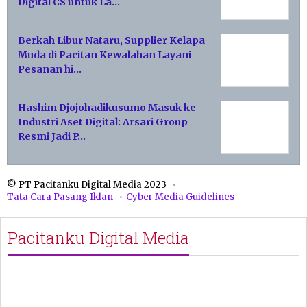
Digital CS untuk La…
Berkah Libur Nataru, Supplier Kelapa
Muda di Pacitan Kewalahan Layani
Pesanan hi…
Hashim Djojohadikusumo Masuk ke
Industri Aset Digital: Arsari Group
Resmi Jadi P…
© PT Pacitanku Digital Media 2023
Tata Cara Pasang Iklan
Cyber Media Guidelines
Pacitanku Digital Media