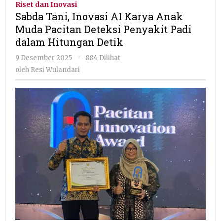
Riset dan Inovasi
AI
Sabda Tani, Inovasi AI Karya Anak
Karya
Muda Pacitan Deteksi Penyakit Padi
Anak
dalam Hitungan Detik
Muda
Pacitan
oleh
9 Desember 2025
-
884 Dilihat
Deteksi
Resi
oleh
Resi Wulandari
Penyakit
Wulandari
Padi
dalam
Hitungan
Detik