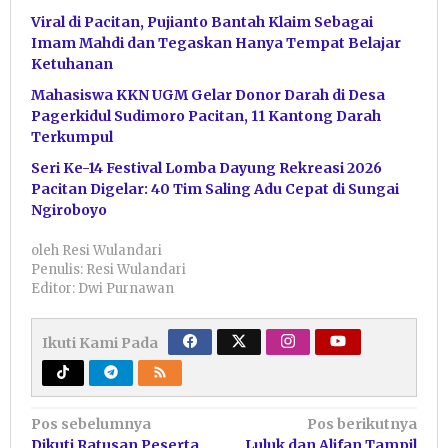
Viral di Pacitan, Pujianto Bantah Klaim Sebagai
Imam Mahdi dan Tegaskan Hanya Tempat Belajar
Ketuhanan
Mahasiswa KKN UGM Gelar Donor Darah di Desa
Pagerkidul Sudimoro Pacitan, 11 Kantong Darah
Terkumpul
Seri Ke-14 Festival Lomba Dayung Rekreasi 2026
Pacitan Digelar: 40 Tim Saling Adu Cepat di Sungai
Ngiroboyo
oleh
Resi Wulandari
Penulis: Resi Wulandari
Editor: Dwi Purnawan
Ikuti Kami Pada
Navigasi
Pos sebelumnya
Pos berikutnya
Dikuti Ratusan Peserta,
Luluk dan Alifan Tampil