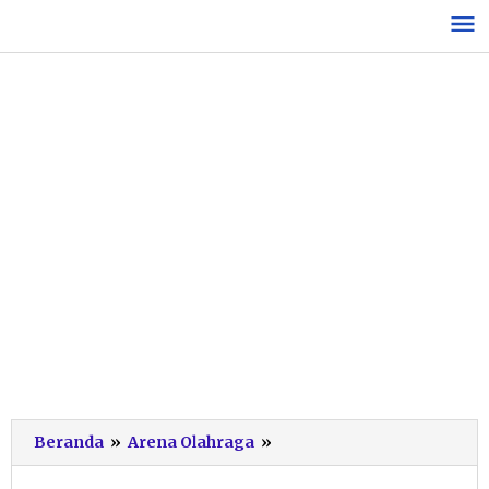
Lewati
ke
konten
Usung
Beranda
»
Arena Olahraga
»
Tagline
BISA,