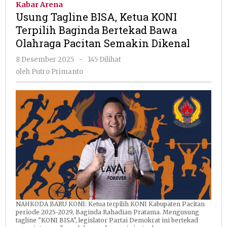
Kabar Arena
Ketua
Usung Tagline BISA, Ketua KONI
KONI
Terpilih Baginda Bertekad Bawa
Terpilih
Olahraga Pacitan Semakin Dikenal
Baginda
Bertekad
oleh
8 Desember 2025
-
145 Dilihat
Bawa
Putro
oleh
Putro Primanto
Olahraga
Primanto
Pacitan
Semakin
Dikenal
NAHKODA BARU KONI: Ketua terpilih KONI Kabupaten Pacitan
periode 2025-2029, Baginda Rahadian Pratama. Mengusung
tagline "KONI BISA", legislator Partai Demokrat ini bertekad