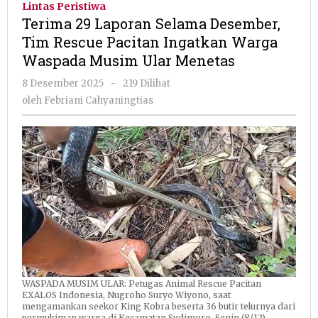
Lintas Peristiwa
Selama
Terima 29 Laporan Selama Desember,
Desember,
Tim Rescue Pacitan Ingatkan Warga
Tim
Waspada Musim Ular Menetas
Rescue
Pacitan
oleh
8 Desember 2025
-
219 Dilihat
Ingatkan
Febriani
oleh
Febriani Cahyaningtias
Warga
Cahyaningtias
Waspada
Musim
Ular
Menetas
WASPADA MUSIM ULAR: Petugas Animal Rescue Pacitan
EXALOS Indonesia, Nugroho Suryo Wiyono, saat
mengamankan seekor King Kobra beserta 36 butir telurnya dari
permukiman warga di Kecamatan Sudimoro, Senin (8/12).