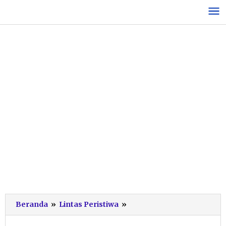
Lewati
ke
konten
Terima
Beranda
»
Lintas Peristiwa
»
29
Laporan