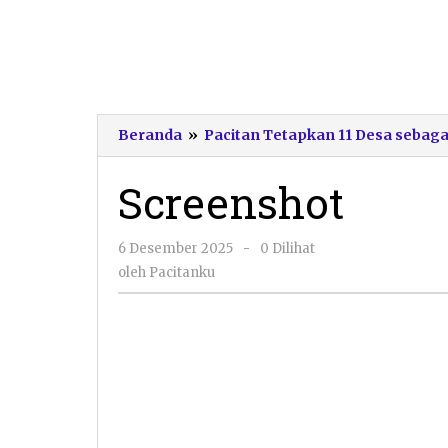
Beranda
»
Pacitan Tetapkan 11 Desa sebaga
Screenshot
oleh
6 Desember 2025
-
0 Dilihat
Pacitanku
oleh
Pacitanku