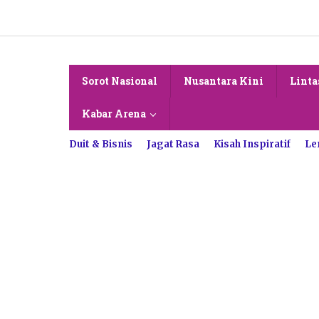
Lewati
ke
konten
Sorot Nasional
Nusantara Kini
Linta
Kabar Arena
Duit & Bisnis
Jagat Rasa
Kisah Inspiratif
Le