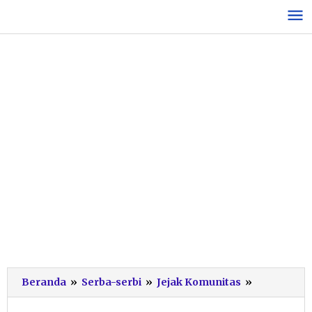
Lewati
ke
konten
TDA
Beranda
»
Serba-serbi
»
Jejak Komunitas
»
Pacitan
Dorong