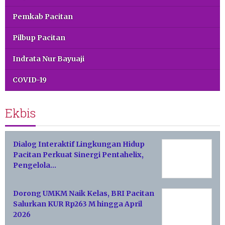
Pemkab Pacitan
Pilbup Pacitan
Indrata Nur Bayuaji
COVID-19
Ekbis
Dialog Interaktif Lingkungan Hidup
Pacitan Perkuat Sinergi Pentahelix,
Pengelola…
Dorong UMKM Naik Kelas, BRI Pacitan
Salurkan KUR Rp263 M hingga April
2026