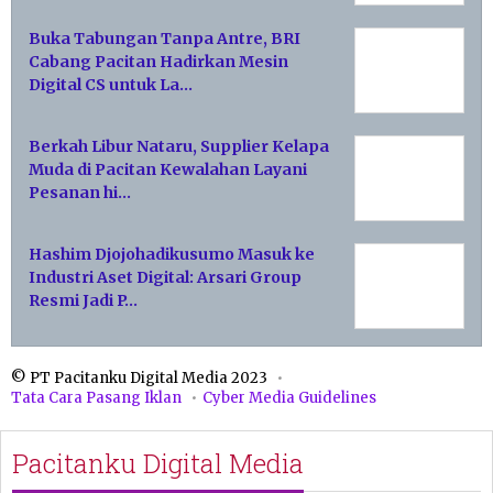
Buka Tabungan Tanpa Antre, BRI
Cabang Pacitan Hadirkan Mesin
Digital CS untuk La…
Berkah Libur Nataru, Supplier Kelapa
Muda di Pacitan Kewalahan Layani
Pesanan hi…
Hashim Djojohadikusumo Masuk ke
Industri Aset Digital: Arsari Group
Resmi Jadi P…
© PT Pacitanku Digital Media 2023
Tata Cara Pasang Iklan
Cyber Media Guidelines
Pacitanku Digital Media