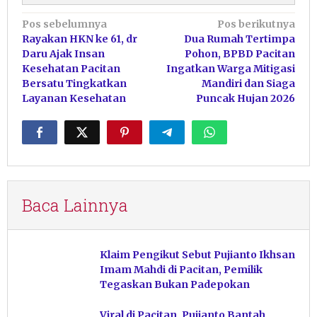
Navigasi
Pos sebelumnya
Pos berikutnya
Rayakan HKN ke 61, dr
Dua Rumah Tertimpa
pos
Daru Ajak Insan
Pohon, BPBD Pacitan
Kesehatan Pacitan
Ingatkan Warga Mitigasi
Bersatu Tingkatkan
Mandiri dan Siaga
Layanan Kesehatan
Puncak Hujan 2026
Baca Lainnya
Klaim Pengikut Sebut Pujianto Ikhsan
Imam Mahdi di Pacitan, Pemilik
Tegaskan Bukan Padepokan
Viral di Pacitan, Pujianto Bantah