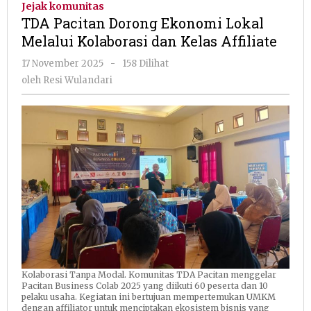
Jejak komunitas
Ekonomi
TDA Pacitan Dorong Ekonomi Lokal
Lokal
Melalui Kolaborasi dan Kelas Affiliate
Melalui
Kolaborasi
oleh
17 November 2025
-
158 Dilihat
dan
Resi
oleh
Resi Wulandari
Kelas
Wulandari
Affiliate
Kolaborasi Tanpa Modal. Komunitas TDA Pacitan menggelar
Pacitan Business Colab 2025 yang diikuti 60 peserta dan 10
pelaku usaha. Kegiatan ini bertujuan mempertemukan UMKM
dengan affiliator untuk menciptakan ekosistem bisnis yang