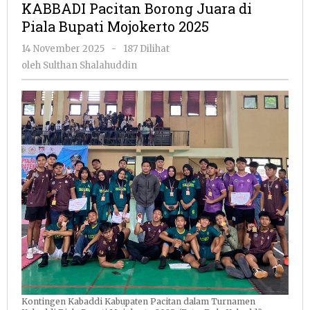
KABBADI Pacitan Borong Juara di
Juara
Piala Bupati Mojokerto 2025
di
Piala
oleh
14 November 2025
-
187 Dilihat
Bupati
Sulthan
oleh
Sulthan Shalahuddin
Mojokerto
Shalahuddin
2025
Kontingen Kabaddi Kabupaten Pacitan dalam Turnamen