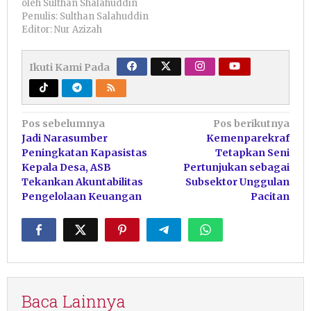
oleh
Sulthan Shalahuddin
Penulis: Sulthan Salahuddin
Editor: Nur Azizah
Ikuti Kami Pada
Navigasi
Pos sebelumnya
Pos berikutnya
Jadi Narasumber
Kemenparekraf
pos
Peningkatan Kapasistas
Tetapkan Seni
Kepala Desa, ASB
Pertunjukan sebagai
Tekankan Akuntabilitas
Subsektor Unggulan
Pengelolaan Keuangan
Pacitan
Baca Lainnya