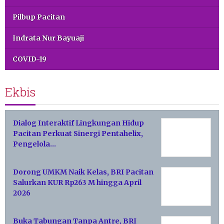
Pilbup Pacitan
Indrata Nur Bayuaji
COVID-19
Ekbis
Dialog Interaktif Lingkungan Hidup
Pacitan Perkuat Sinergi Pentahelix,
Pengelola…
Dorong UMKM Naik Kelas, BRI Pacitan
Salurkan KUR Rp263 M hingga April
2026
Buka Tabungan Tanpa Antre, BRI