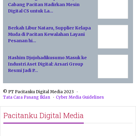
Cabang Pacitan Hadirkan Mesin
Digital CS untuk La…
Berkah Libur Nataru, Supplier Kelapa
Muda di Pacitan Kewalahan Layani
Pesanan hi…
Hashim Djojohadikusumo Masuk ke
Industri Aset Digital: Arsari Group
Resmi Jadi P…
© PT Pacitanku Digital Media 2023
Tata Cara Pasang Iklan
Cyber Media Guidelines
Pacitanku Digital Media