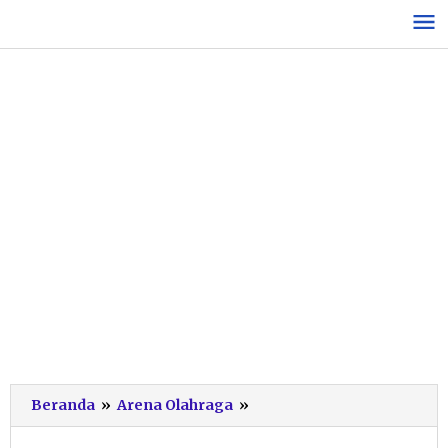
Lewati
ke
konten
KABBADI
Beranda
»
Arena Olahraga
»
Pacitan
Borong