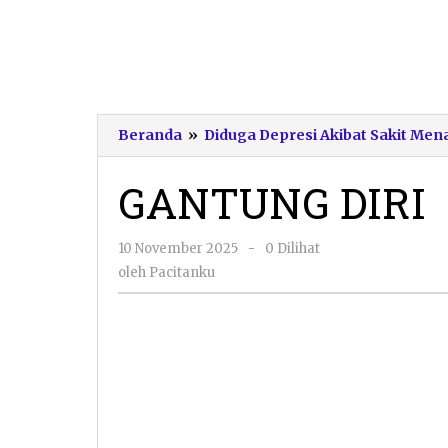
Beranda
»
Diduga Depresi Akibat Sakit Men
GANTUNG DIRI
oleh
10 November 2025
-
0 Dilihat
Pacitanku
oleh
Pacitanku