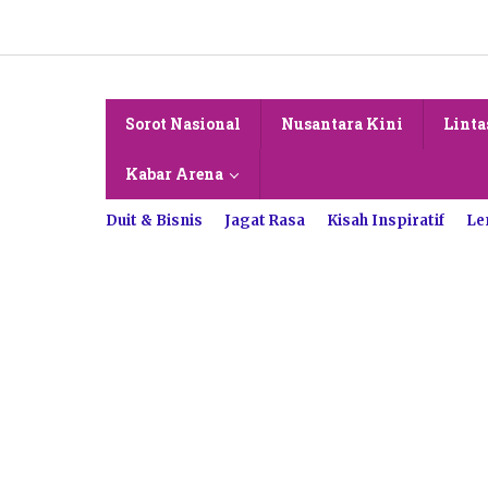
Lewati
ke
konten
Sorot Nasional
Nusantara Kini
Linta
Kabar Arena
Duit & Bisnis
Jagat Rasa
Kisah Inspiratif
Le