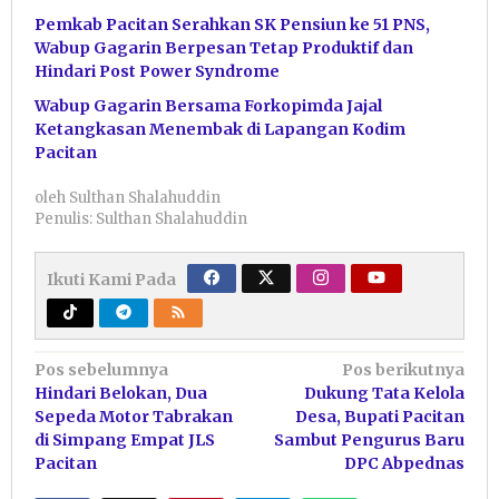
Pemkab Pacitan Serahkan SK Pensiun ke 51 PNS,
Wabup Gagarin Berpesan Tetap Produktif dan
Hindari Post Power Syndrome
Wabup Gagarin Bersama Forkopimda Jajal
Ketangkasan Menembak di Lapangan Kodim
Pacitan
oleh
Sulthan Shalahuddin
Penulis: Sulthan Shalahuddin
Ikuti Kami Pada
Navigasi
Pos sebelumnya
Pos berikutnya
Hindari Belokan, Dua
Dukung Tata Kelola
pos
Sepeda Motor Tabrakan
Desa, Bupati Pacitan
di Simpang Empat JLS
Sambut Pengurus Baru
Pacitan
DPC Abpednas