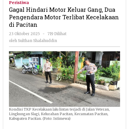
Peristiwa
Keluar
Gagal Hindari Motor Keluar Gang, Dua
Gang,
Pengendara Motor Terlibat Kecelakaan
Dua
di Pacitan
Pengendara
Motor
oleh
23 Oktober 2025
-
719 Dilihat
Terlibat
Sulthan
oleh
Sulthan Shalahuddin
Kecelakaan
Shalahuddin
di
Pacitan
Kondisi TKP Kecelakaan lalu lintas terjadi di Jalan Veteran,
Lingkungan Slagi, Kelurahan Pacitan, Kecamatan Pacitan,
Kabupaten Pacitan. (Foto: Istimewa)