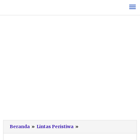
Lewati
ke
konten
Gagal
Beranda
»
Lintas Peristiwa
»
Hindari
Motor