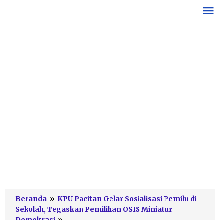
Lewati
ke
konten
Beranda
»
KPU Pacitan Gelar Sosialisasi Pemilu di
Sekolah, Tegaskan Pemilihan OSIS Miniatur
KPU
Demokrasi
»