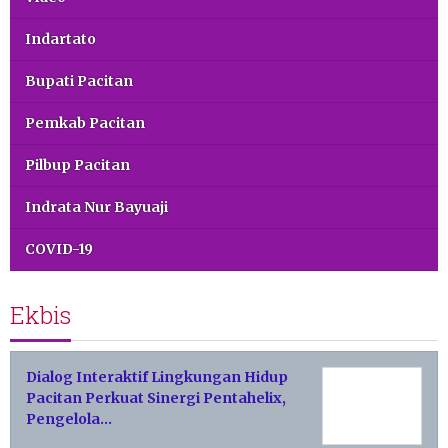
Indartato
Bupati Pacitan
Pemkab Pacitan
Pilbup Pacitan
Indrata Nur Bayuaji
COVID-19
Ekbis
Dialog Interaktif Lingkungan Hidup
Pacitan Perkuat Sinergi Pentahelix,
Pengelola…