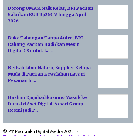
Dorong UMKM Naik Kelas, BRI Pacitan
Salurkan KUR Rp263 M hingga April
2026
Buka Tabungan Tanpa Antre, BRI
Cabang Pacitan Hadirkan Mesin
Digital CS untuk La…
Berkah Libur Nataru, Supplier Kelapa
Muda di Pacitan Kewalahan Layani
Pesanan hi…
Hashim Djojohadikusumo Masuk ke
Industri Aset Digital: Arsari Group
Resmi Jadi P…
© PT Pacitanku Digital Media 2023