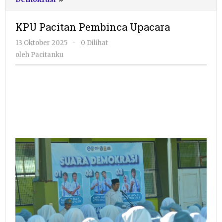
Pacitan
Pembinca
KPU Pacitan Pembinca Upacara
Upacara
oleh
13 Oktober 2025
-
0 Dilihat
Pacitanku
oleh
Pacitanku