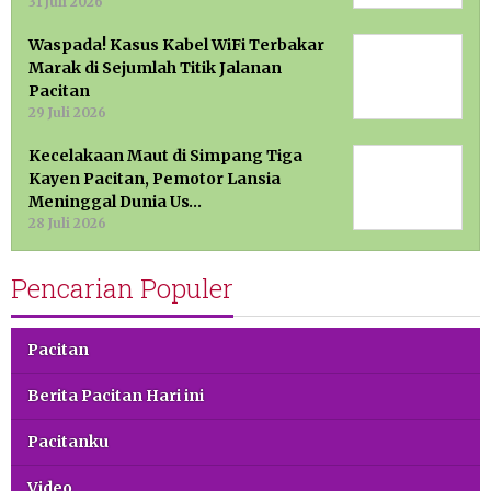
31 Juli 2026
Waspada! Kasus Kabel WiFi Terbakar
Marak di Sejumlah Titik Jalanan
Pacitan
29 Juli 2026
Kecelakaan Maut di Simpang Tiga
Kayen Pacitan, Pemotor Lansia
Meninggal Dunia Us…
28 Juli 2026
Pencarian Populer
Pacitan
Berita Pacitan Hari ini
Pacitanku
Video