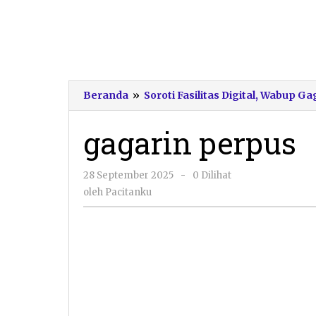
Beranda
»
Soroti Fasilitas Digital, Wabup 
gagarin perpus
oleh
28 September 2025
-
0 Dilihat
Pacitanku
oleh
Pacitanku