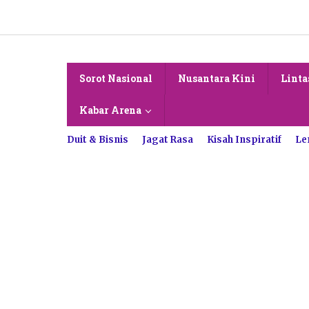
Lewati
ke
konten
Sorot Nasional
Nusantara Kini
Linta
Kabar Arena
Duit & Bisnis
Jagat Rasa
Kisah Inspiratif
Le