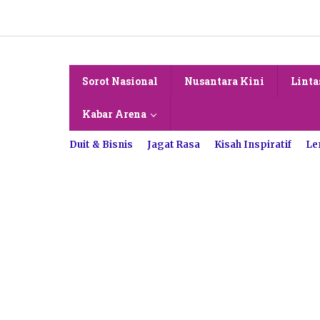
Lewati
ke
konten
Sorot Nasional
Nusantara Kini
Linta
Kabar Arena
Duit & Bisnis
Jagat Rasa
Kisah Inspiratif
Le