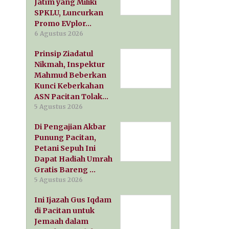
Jatim yang Miliki
SPKLU, Luncurkan
Promo EVplor…
6 Agustus 2026
Prinsip Ziadatul
Nikmah, Inspektur
Mahmud Beberkan
Kunci Keberkahan
ASN Pacitan Tolak…
5 Agustus 2026
Di Pengajian Akbar
Punung Pacitan,
Petani Sepuh Ini
Dapat Hadiah Umrah
Gratis Bareng …
5 Agustus 2026
Ini Ijazah Gus Iqdam
di Pacitan untuk
Jemaah dalam