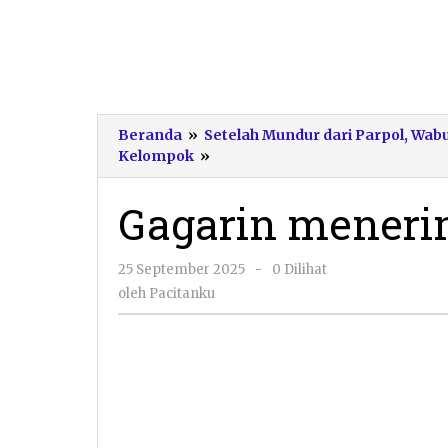
Beranda
»
Setelah Mundur dari Parpol, Wab
Gagarin
Kelompok
»
menerima
kunjungan
Gagarin meneri
SBY
oleh
25 September 2025
-
0 Dilihat
Pacitanku
oleh
Pacitanku