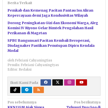
Berita Terkait
Pemkab dan Kemenag Pacitan Pantau Isu Aliran
Kepercayaan demi Jaga Kondusivitas Wilayah
Dorong Peningkatan Gizi dan Ekonomi Warga, Aleg
Komisi IV Riyono Gelar Bimtek Pengolahan Hasil
Perikanan di Magetan
SPBU Bangunsari Pacitan Kembali Beroperasi,
Disdagnaker Pastikan Penutupan Dipicu Kendala
Modal
oleh
Febriani Cahyaningtias
Penulis: Febriani Cahyaningtyas
Editor: Redaksi
Ikuti Kami Pada
Navigasi
Pos sebelumnya
Pos berikutnya
KKN UGM Ajak Siswa
Telusuri Dua Goa di