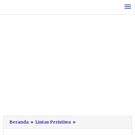
Lewati
ke
konten
Tekan
Beranda
»
Lintas Peristiwa
»
Pengendara
Pelajar,