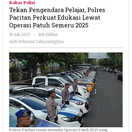
Kabar Polisi
Polres
Tekan Pengendara Pelajar, Polres
Pacitan
Pacitan Perkuat Edukasi Lewat
Perkuat
Operasi Patuh Semeru 2025
Edukasi
Lewat
oleh
16 Juli 2025
-
168 Dilihat
Operasi
Febriani
oleh
Febriani Cahyaningtias
Patuh
Cahyaningtias
Semeru
2025
Polres Pacitan resmi memulai Operasi Patuh 2025 yang