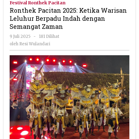
Festival Ronthek Pacitan
Ketika
Ronthek Pacitan 2025: Ketika Warisan
Warisan
Leluhur Berpadu Indah dengan
Leluhur
Semangat Zaman
Berpadu
Indah
oleh
9 Juli 2025
-
181 Dilihat
dengan
Resi
oleh
Resi Wulandari
Semangat
Wulandari
Zaman