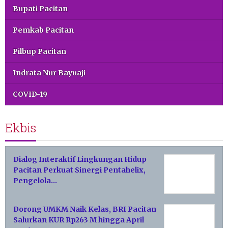
Bupati Pacitan
Pemkab Pacitan
Pilbup Pacitan
Indrata Nur Bayuaji
COVID-19
Ekbis
Dialog Interaktif Lingkungan Hidup
Pacitan Perkuat Sinergi Pentahelix,
Pengelola…
Dorong UMKM Naik Kelas, BRI Pacitan
Salurkan KUR Rp263 M hingga April