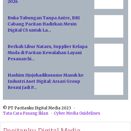
2026
Buka Tabungan Tanpa Antre, BRI
Cabang Pacitan Hadirkan Mesin
Digital CS untuk La…
Berkah Libur Nataru, Supplier Kelapa
Muda di Pacitan Kewalahan Layani
Pesanan hi…
Hashim Djojohadikusumo Masuk ke
Industri Aset Digital: Arsari Group
Resmi Jadi P…
© PT Pacitanku Digital Media 2023
Tata Cara Pasang Iklan
Cyber Media Guidelines
Pacitanku Digital Media