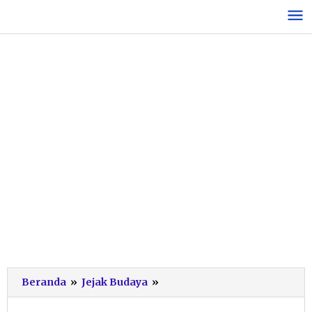
Lewati
ke
konten
Ronthek
Beranda
»
Jejak Budaya
»
Pacitan
2025: