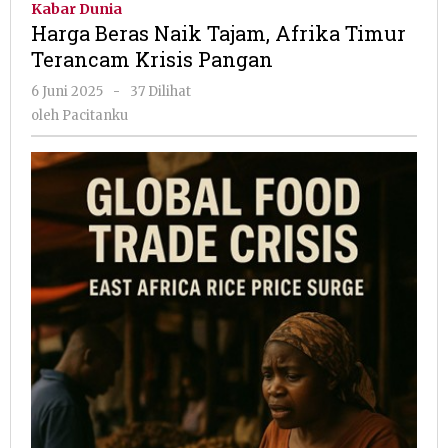
Kabar Dunia
Tajam,
Harga Beras Naik Tajam, Afrika Timur
Afrika
Terancam Krisis Pangan
Timur
Terancam
oleh
6 Juni 2025
-
37 Dilihat
Krisis
Pacitanku
oleh
Pacitanku
Pangan