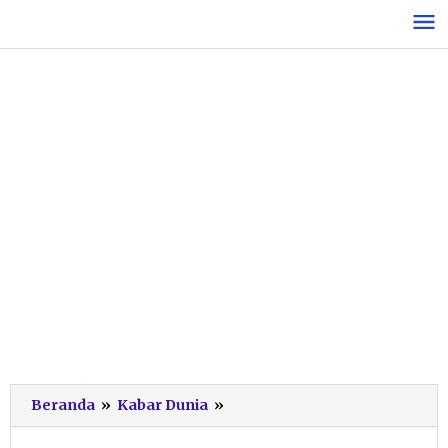
Lewati
ke
konten
Harga
Beranda
»
Kabar Dunia
»
Beras
Naik