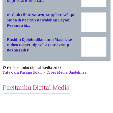
Digital CS untuk La…
Berkah Libur Nataru, Supplier Kelapa
Muda di Pacitan Kewalahan Layani
Pesanan hi…
Hashim Djojohadikusumo Masuk ke
Industri Aset Digital: Arsari Group
Resmi Jadi P…
© PT Pacitanku Digital Media 2023
Tata Cara Pasang Iklan
Cyber Media Guidelines
Pacitanku Digital Media