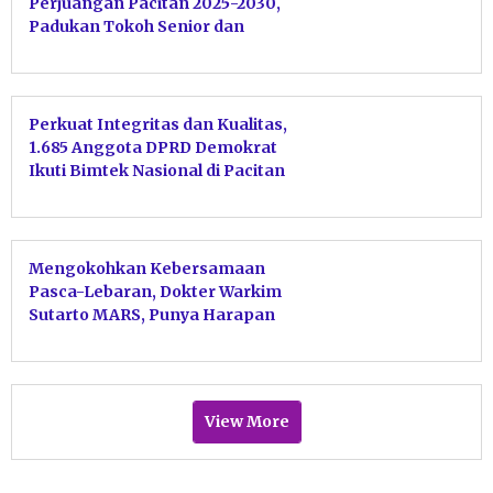
Perjuangan Pacitan 2025-2030,
Padukan Tokoh Senior dan
Kader Muda Progresif
Perkuat Integritas dan Kualitas,
1.685 Anggota DPRD Demokrat
Ikuti Bimtek Nasional di Pacitan
Mengokohkan Kebersamaan
Pasca-Lebaran, Dokter Warkim
Sutarto MARS, Punya Harapan
Agar Terjaga Soliditas Menjaga
Kebersamaan dan
Kebermanfaatan Partai
Demokrat Pacitan
View More