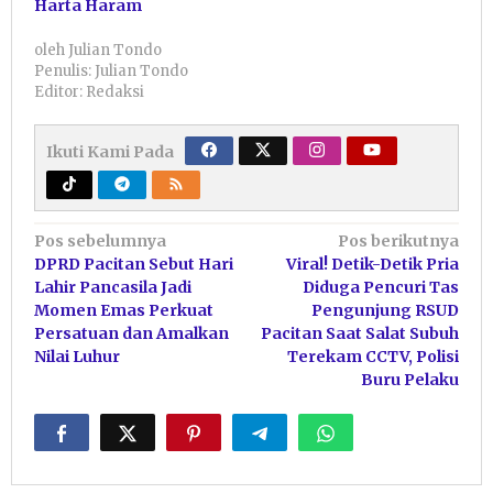
Harta Haram
oleh
Julian Tondo
Penulis: Julian Tondo
Editor: Redaksi
Ikuti Kami Pada
Navigasi
Pos sebelumnya
Pos berikutnya
DPRD Pacitan Sebut Hari
Viral! Detik-Detik Pria
pos
Lahir Pancasila Jadi
Diduga Pencuri Tas
Momen Emas Perkuat
Pengunjung RSUD
Persatuan dan Amalkan
Pacitan Saat Salat Subuh
Nilai Luhur
Terekam CCTV, Polisi
Buru Pelaku