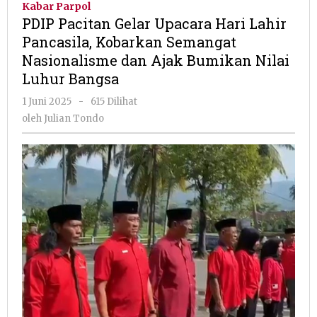
Kabar Parpol
Upacara
PDIP Pacitan Gelar Upacara Hari Lahir
Hari
Pancasila, Kobarkan Semangat
Lahir
Nasionalisme dan Ajak Bumikan Nilai
Pancasila,
Kobarkan
Luhur Bangsa
Semangat
oleh
1 Juni 2025
-
615 Dilihat
Nasionalisme
Julian
dan
oleh
Julian Tondo
Tondo
Ajak
Bumikan
Nilai
Luhur
Bangsa