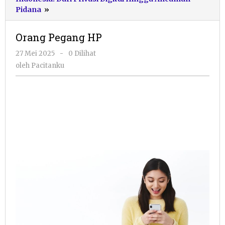
Orang
Pidana
»
Pegang
HP
Orang Pegang HP
oleh
27 Mei 2025
-
0 Dilihat
Pacitanku
oleh
Pacitanku