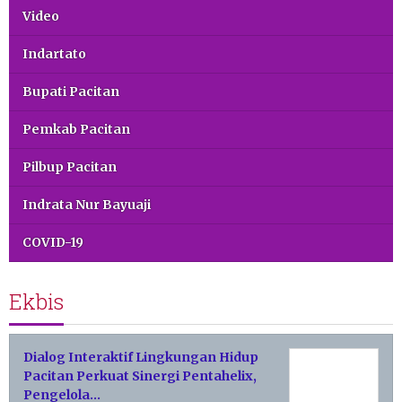
Video
Indartato
Bupati Pacitan
Pemkab Pacitan
Pilbup Pacitan
Indrata Nur Bayuaji
COVID-19
Ekbis
Dialog Interaktif Lingkungan Hidup
Pacitan Perkuat Sinergi Pentahelix,
Pengelola…