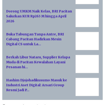
Dorong UMKM Naik Kelas, BRI Pacitan
Salurkan KUR Rp263 M hingga April
2026
Buka Tabungan Tanpa Antre, BRI
Cabang Pacitan Hadirkan Mesin
Digital CS untuk La…
Berkah Libur Nataru, Supplier Kelapa
Muda di Pacitan Kewalahan Layani
Pesanan hi…
Hashim Djojohadikusumo Masuk ke
Industri Aset Digital: Arsari Group
Resmi Jadi P…