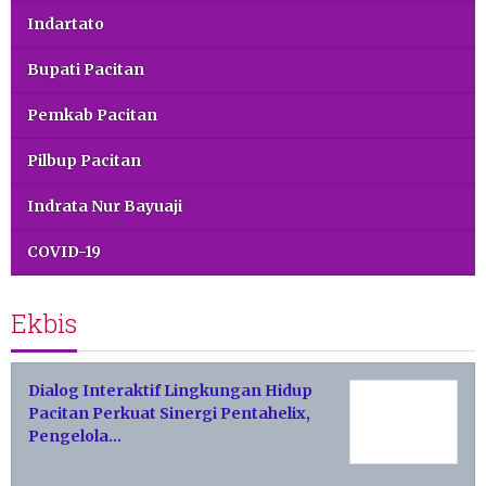
Indartato
Bupati Pacitan
Pemkab Pacitan
Pilbup Pacitan
Indrata Nur Bayuaji
COVID-19
Ekbis
Dialog Interaktif Lingkungan Hidup
Pacitan Perkuat Sinergi Pentahelix,
Pengelola…