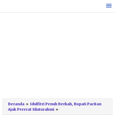
Lewati
ke
konten
Beranda
»
Idulfitri Penuh Berkah, Bupati Pacitan
INB
Ajak Pererat Silaturahmi
»