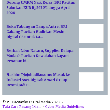
Dorong UMKM Naik Kelas, BRI Pacitan
Salurkan KUR Rp263 M hingga April
2026
Buka Tabungan Tanpa Antre, BRI
Cabang Pacitan Hadirkan Mesin
Digital CS untuk La…
Berkah Libur Nataru, Supplier Kelapa
Muda di Pacitan Kewalahan Layani
Pesanan hi…
Hashim Djojohadikusumo Masuk ke
Industri Aset Digital: Arsari Group
Resmi Jadi P…
© PT Pacitanku Digital Media 2023
Tata Cara Pasang Iklan
Cyber Media Guidelines