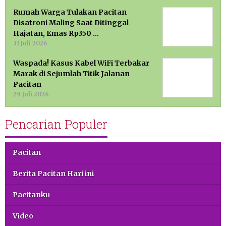
Rumah Warga Tulakan Pacitan
Disatroni Maling Saat Ditinggal
Hajatan, Emas Rp350 …
31 Juli 2026
Waspada! Kasus Kabel WiFi Terbakar
Marak di Sejumlah Titik Jalanan
Pacitan
29 Juli 2026
Pencarian Populer
Pacitan
Berita Pacitan Hari ini
Pacitanku
Video