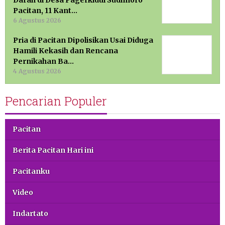
Darah di Desa Pagerkidul Sudimoro
Pacitan, 11 Kant…
6 Agustus 2026
Pria di Pacitan Dipolisikan Usai Diduga
Hamili Kekasih dan Rencana
Pernikahan Ba…
4 Agustus 2026
Pencarian Populer
Pacitan
Berita Pacitan Hari ini
Pacitanku
Video
Indartato