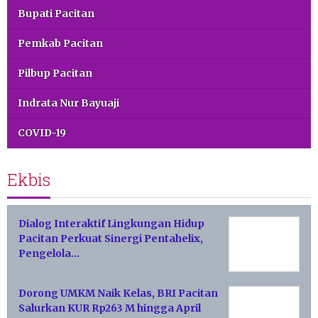
Bupati Pacitan
Pemkab Pacitan
Pilbup Pacitan
Indrata Nur Bayuaji
COVID-19
Ekbis
Dialog Interaktif Lingkungan Hidup
Pacitan Perkuat Sinergi Pentahelix,
Pengelola…
Dorong UMKM Naik Kelas, BRI Pacitan
Salurkan KUR Rp263 M hingga April