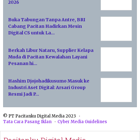
2026
Buka Tabungan Tanpa Antre, BRI
Cabang Pacitan Hadirkan Mesin
Digital CS untuk La…
Berkah Libur Nataru, Supplier Kelapa
Muda di Pacitan Kewalahan Layani
Pesanan hi…
Hashim Djojohadikusumo Masuk ke
Industri Aset Digital: Arsari Group
Resmi Jadi P…
© PT Pacitanku Digital Media 2023
Tata Cara Pasang Iklan
Cyber Media Guidelines