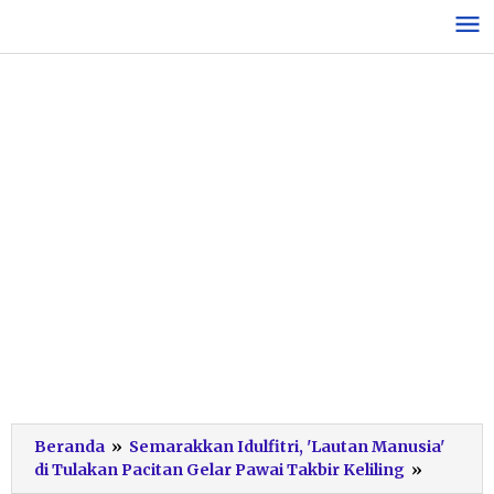
Lewati
ke
konten
Beranda
»
Semarakkan Idulfitri, 'Lautan Manusia'
Takbir
di Tulakan Pacitan Gelar Pawai Takbir Keliling
»
Keliling