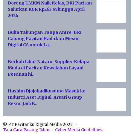
Dorong UMKM Naik Kelas, BRI Pacitan
Salurkan KUR Rp263 M hingga April
2026
Buka Tabungan Tanpa Antre, BRI
Cabang Pacitan Hadirkan Mesin
Digital CS untuk La…
Berkah Libur Nataru, Supplier Kelapa
Muda di Pacitan Kewalahan Layani
Pesanan hi…
Hashim Djojohadikusumo Masuk ke
Industri Aset Digital: Arsari Group
Resmi Jadi P…
© PT Pacitanku Digital Media 2023
Tata Cara Pasang Iklan
Cyber Media Guidelines