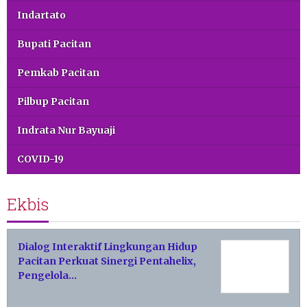
Indartato
Bupati Pacitan
Pemkab Pacitan
Pilbup Pacitan
Indrata Nur Bayuaji
COVID-19
Ekbis
Dialog Interaktif Lingkungan Hidup
Pacitan Perkuat Sinergi Pentahelix,
Pengelola…