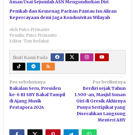
Aman Usai Sejumlah ASN Mengundurkan Diri
Pemkab dan Kemenag Pacitan Pantau Isu Aliran
Kepercayaan demi Jaga Kondusivitas Wilayah
oleh
Putro Primanto
Penulis: Putro Primanto
Editor: Tim Redaksi
Ikuti Kami Pada
Navigasi
Pos sebelumnya
Pos berikutnya
Bakalan Seru, Presiden
Berdiri sejak Tahun
pos
ke-6 RI SBY Bakal Tampil
1.500-an, Masjid Sunan
di Ajang Musik
Giri di Gresik Akhirnya
Pestapora 2024
Punya Sertipikat yang
Diserahkan Langsung
Menteri AHY