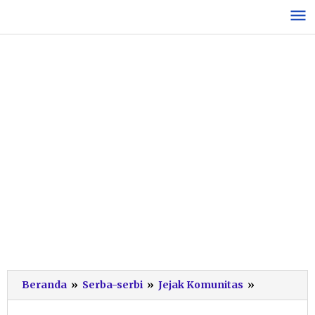
Lewati
ke
konten
Forum
Beranda
»
Serba-serbi
»
Jejak Komunitas
»
Pewarta
Pacitan