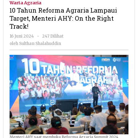
Warta Agraria
Agraria
10 Tahun Reforma Agraria Lampaui
Lampaui
Target, Menteri AHY: On the Right
Target,
Track!
Menteri
AHY:
oleh
16 Juni 2024
-
247 Dilihat
On
Sulthan
oleh
Sulthan Shalahuddin
the
Shalahuddin
Right
Track!
Menteri AHY saat membuka Reforma Agraria Summit 2024