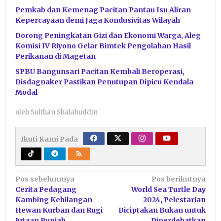
Pemkab dan Kemenag Pacitan Pantau Isu Aliran
Kepercayaan demi Jaga Kondusivitas Wilayah
Dorong Peningkatan Gizi dan Ekonomi Warga, Aleg
Komisi IV Riyono Gelar Bimtek Pengolahan Hasil
Perikanan di Magetan
SPBU Bangunsari Pacitan Kembali Beroperasi,
Disdagnaker Pastikan Penutupan Dipicu Kendala
Modal
oleh
Sulthan Shalahuddin
Ikuti Kami Pada
Navigasi
Pos sebelumnya
Pos berikutnya
Cerita Pedagang
World Sea Turtle Day
pos
Kambing Kehilangan
2024, Pelestarian
Hewan Kurban dan Rugi
Diciptakan Bukan untuk
Jutaan Rupiah
Diperdebatkan