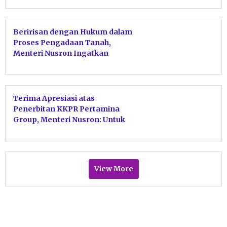
pada PTSL
Beririsan dengan Hukum dalam
Proses Pengadaan Tanah,
Menteri Nusron Ingatkan
Jajaran Kanwil BPN Provinsi
Kaltim Perkuat Sinergi dengan
APH
Terima Apresiasi atas
Penerbitan KKPR Pertamina
Group, Menteri Nusron: Untuk
Sukseskan Ketahanan dan
Swasembada Energi
View More