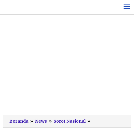
Lewati
ke
konten
10
Beranda
»
News
»
Sorot Nasional
»
Tahun
Reforma