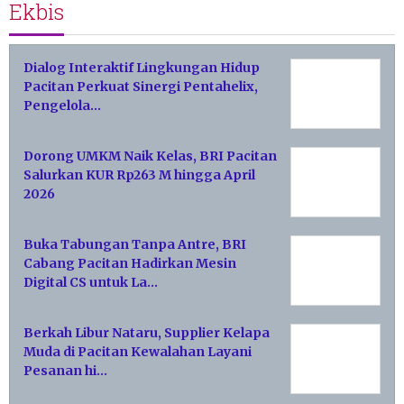
Ekbis
Dialog Interaktif Lingkungan Hidup
Pacitan Perkuat Sinergi Pentahelix,
Pengelola…
Dorong UMKM Naik Kelas, BRI Pacitan
Salurkan KUR Rp263 M hingga April
2026
Buka Tabungan Tanpa Antre, BRI
Cabang Pacitan Hadirkan Mesin
Digital CS untuk La…
Berkah Libur Nataru, Supplier Kelapa
Muda di Pacitan Kewalahan Layani
Pesanan hi…