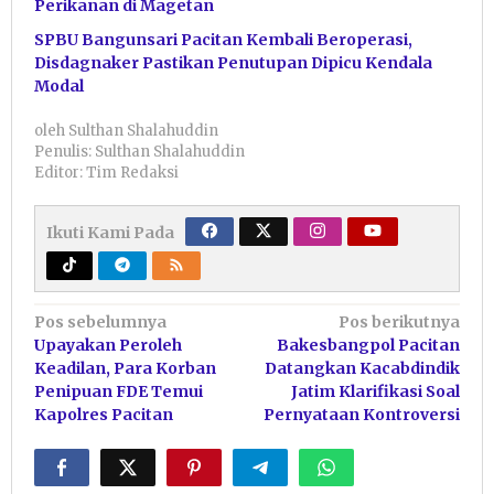
Perikanan di Magetan
SPBU Bangunsari Pacitan Kembali Beroperasi,
Disdagnaker Pastikan Penutupan Dipicu Kendala
Modal
oleh
Sulthan Shalahuddin
Penulis: Sulthan Shalahuddin
Editor: Tim Redaksi
Ikuti Kami Pada
Navigasi
Pos sebelumnya
Pos berikutnya
Upayakan Peroleh
Bakesbangpol Pacitan
pos
Keadilan, Para Korban
Datangkan Kacabdindik
Penipuan FDE Temui
Jatim Klarifikasi Soal
Kapolres Pacitan
Pernyataan Kontroversi