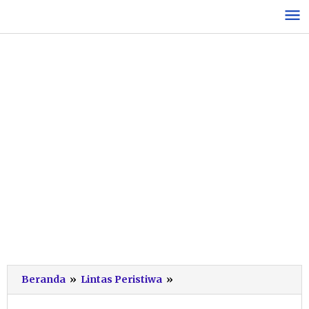
Lewati
ke
konten
Polisi
Beranda
»
Lintas Peristiwa
»
Selidiki
Produk