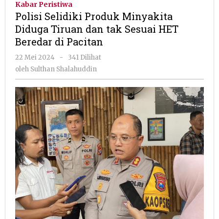
Kabar Peristiwa
Minyakita
Polisi Selidiki Produk Minyakita
Diduga
Diduga Tiruan dan tak Sesuai HET
Tiruan
Beredar di Pacitan
dan
tak
oleh
22 Mei 2024
-
341 Dilihat
Sesuai
Sulthan
oleh
Sulthan Shalahuddin
HET
Shalahuddin
Beredar
di
Pacitan