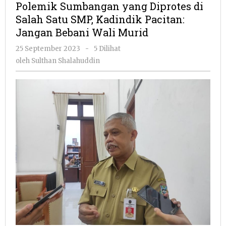
Polemik Sumbangan yang Diprotes di
Diprotes
Salah Satu SMP, Kadindik Pacitan:
di
Jangan Bebani Wali Murid
Salah
Satu
oleh
25 September 2023
-
5 Dilihat
SMP,
Sulthan
oleh
Sulthan Shalahuddin
Kadindik
Shalahuddin
Pacitan:
Jangan
Bebani
Wali
Murid