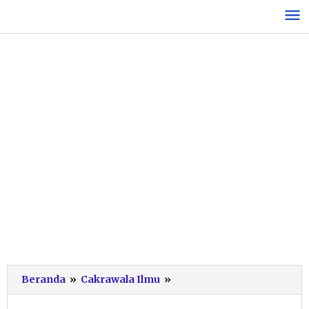
Lewati
ke
konten
Polemik
Beranda
»
Cakrawala Ilmu
»
Sumbangan
yang