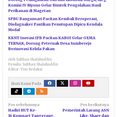
Komisi IV Riyono Gelar Bimtek Pengolahan Hasil
Perikanan di Magetan
SPBU Bangunsari Pacitan Kembali Beroperasi,
Disdagnaker Pastikan Penutupan Dipicu Kendala
Modal
KKNT Inovasi IPB Pacitan KAB01 Gelar GEMA
TERNAK, Dorong Peternak Desa Sumberejo
Berinovasi Kelola Pakan
oleh
Sulthan Shalahuddin
Penulis: Sulthan Shalahuddin
Editor: Tim Redaksi
Ikuti Kami Pada
Navigasi
Pos sebelumnya
Pos berikutnya
Hadiri HUT Ke-
Pemerintah Larang ASN
pos
16 Kompact Tangerang,
Like, Share dan