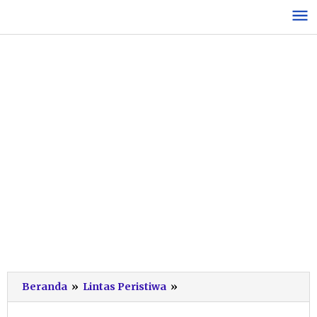
Lewati
ke
konten
Tabrakan
Beranda
»
Lintas Peristiwa
»
Mobil
Pikap