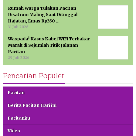
Rumah Warga Tulakan Pacitan
Disatroni Maling Saat Ditinggal
Hajatan, Emas Rp350 …
31 Juli 2026
Waspada! Kasus Kabel WiFi Terbakar
Marak di Sejumlah Titik Jalanan
Pacitan
29 Juli 2026
Pencarian Populer
Pacitan
Berita Pacitan Hari ini
Pacitanku
Video