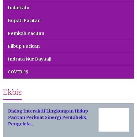
Indartato
Bupati Pacitan
Pemkab Pacitan
Pilbup Pacitan
Indrata Nur Bayuaji
COVID-19
Ekbis
Dialog Interaktif Lingkungan Hidup
Pacitan Perkuat Sinergi Pentahelix,
Pengelola…