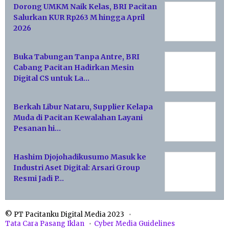
Dorong UMKM Naik Kelas, BRI Pacitan
Salurkan KUR Rp263 M hingga April
2026
Buka Tabungan Tanpa Antre, BRI
Cabang Pacitan Hadirkan Mesin
Digital CS untuk La…
Berkah Libur Nataru, Supplier Kelapa
Muda di Pacitan Kewalahan Layani
Pesanan hi…
Hashim Djojohadikusumo Masuk ke
Industri Aset Digital: Arsari Group
Resmi Jadi P…
© PT Pacitanku Digital Media 2023
Tata Cara Pasang Iklan
Cyber Media Guidelines