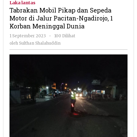
Laka lantas
dan
Tabrakan Mobil Pikap dan Sepeda
Sepeda
Motor di Jalur Pacitan-Ngadirojo, 1
Motor
Korban Meninggal Dunia
di
Jalur
oleh
1 September 2023
-
100 Dilihat
Pacitan-
Sulthan
oleh
Sulthan Shalahuddin
Ngadirojo,
Shalahuddin
1
Korban
Meninggal
Dunia