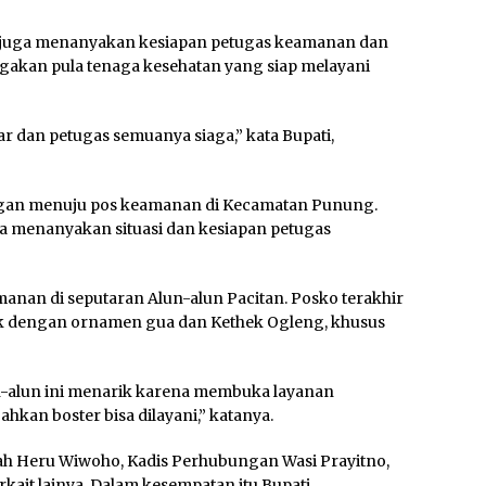
ti juga menanyakan kesiapan petugas keamanan dan
iagakan pula tenaga kesehatan yang siap melayani
ar dan petugas semuanya siaga,” kata Bupati,
ongan menuju pos keamanan di Kecamatan Punung.
ga menanyakan situasi dan kesiapan petugas
manan di seputaran Alun-alun Pacitan. Posko terakhir
unik dengan ornamen gua dan Kethek Ogleng, khusus
un-alun ini menarik karena membuka layanan
bahkan boster bisa dilayani,” katanya.
ah Heru Wiwoho, Kadis Perhubungan Wasi Prayitno,
ait lainya. Dalam kesempatan itu Bupati