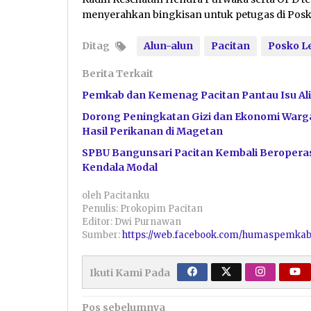
menyerahkan bingkisan untuk petugas di Pos
Ditag
Alun-alun
Pacitan
Posko L
Berita Terkait
Pemkab dan Kemenag Pacitan Pantau Isu Ali
Dorong Peningkatan Gizi dan Ekonomi Warga
Hasil Perikanan di Magetan
SPBU Bangunsari Pacitan Kembali Beroperas
Kendala Modal
oleh
Pacitanku
Penulis: Prokopim Pacitan
Editor: Dwi Purnawan
Sumber:
https://web.facebook.com/humaspemkab
Ikuti Kami Pada
Navigasi
Pos sebelumnya