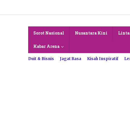
Lewati
ke
konten
Sorot Nasional
Nusantara Kini
Linta
Kabar Arena
Duit & Bisnis
Jagat Rasa
Kisah Inspiratif
Le