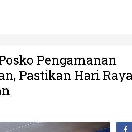
pati
speksi
osko
i Posko Pengamanan
engamanan
ebaran
an, Pastikan Hari Ray
citan,
stikan
an
ri
aya
ancar
an
man