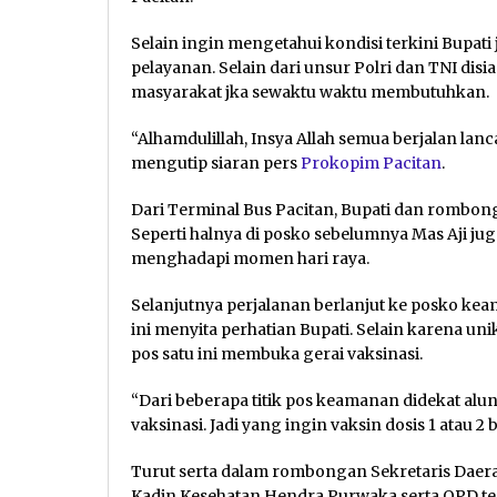
Selain ingin mengetahui kondisi terkini Bupa
pelayanan. Selain dari unsur Polri dan TNI dis
masyarakat jka sewaktu waktu membutuhkan.
“Alhamdulillah, Insya Allah semua berjalan lanc
mengutip siaran pers
Prokopim Pacitan
.
Dari Terminal Bus Pacitan, Bupati dan romb
Seperti halnya di posko sebelumnya Mas Aji ju
menghadapi momen hari raya.
Selanjutnya perjalanan berlanjut ke posko kea
ini menyita perhatian Bupati. Selain karena 
pos satu ini membuka gerai vaksinasi.
“Dari beberapa titik pos keamanan didekat al
vaksinasi. Jadi yang ingin vaksin dosis 1 atau 2 
Turut serta dalam rombongan Sekretaris Daer
Kadin Kesehatan Hendra Purwaka serta OPD terk