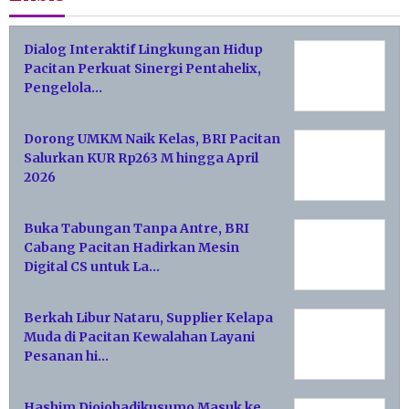
Dialog Interaktif Lingkungan Hidup
Pacitan Perkuat Sinergi Pentahelix,
Pengelola…
Dorong UMKM Naik Kelas, BRI Pacitan
Salurkan KUR Rp263 M hingga April
2026
Buka Tabungan Tanpa Antre, BRI
Cabang Pacitan Hadirkan Mesin
Digital CS untuk La…
Berkah Libur Nataru, Supplier Kelapa
Muda di Pacitan Kewalahan Layani
Pesanan hi…
Hashim Djojohadikusumo Masuk ke