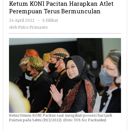
Ketum KONI Pacitan Harapkan Atlet
Harapkan
Perempuan Terus Bermunculan
Atlet
Perempuan
oleh
24 April 2022
-
6 Dilihat
Terus
Putro
oleh
Putro Primanto
Bermunculan
Primanto
Ketua Umum KONI Pacitan saat mengikuti prosesi hari jadi
Paictan pada Sabtu (19/2/2022). (Foto: YOS for Pacitanku)