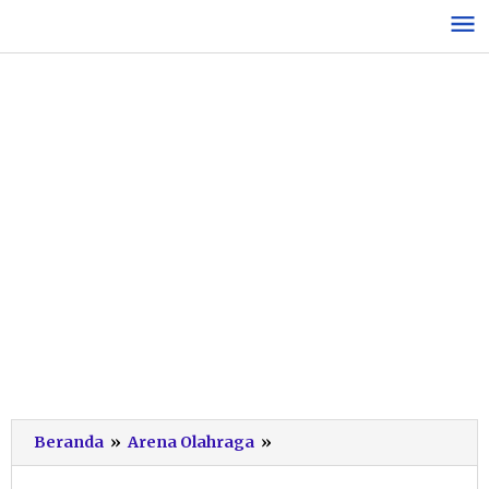
Lewati
ke
konten
Ketum
Beranda
»
Arena Olahraga
»
KONI
Pacitan