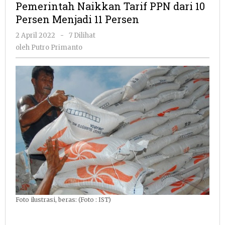
Pemerintah Naikkan Tarif PPN dari 10
PPN
Persen Menjadi 11 Persen
dari
10
oleh
2 April 2022
-
7 Dilihat
Persen
Putro
oleh
Putro Primanto
Menjadi
Primanto
11
Persen
Foto ilustrasi, beras: (Foto : IST)