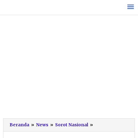
Lewati
ke
konten
Pemerintah
Beranda
»
News
»
Sorot Nasional
»
Naikkan
Tarif