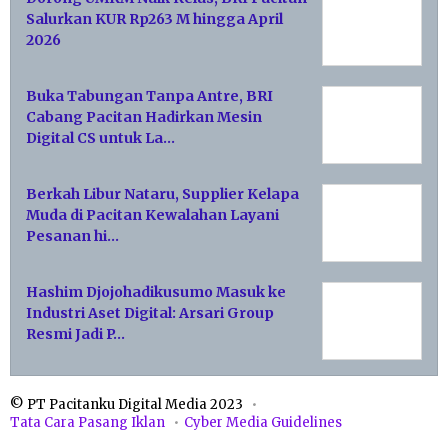
Salurkan KUR Rp263 M hingga April
2026
Buka Tabungan Tanpa Antre, BRI
Cabang Pacitan Hadirkan Mesin
Digital CS untuk La…
Berkah Libur Nataru, Supplier Kelapa
Muda di Pacitan Kewalahan Layani
Pesanan hi…
Hashim Djojohadikusumo Masuk ke
Industri Aset Digital: Arsari Group
Resmi Jadi P…
© PT Pacitanku Digital Media 2023
Tata Cara Pasang Iklan
Cyber Media Guidelines