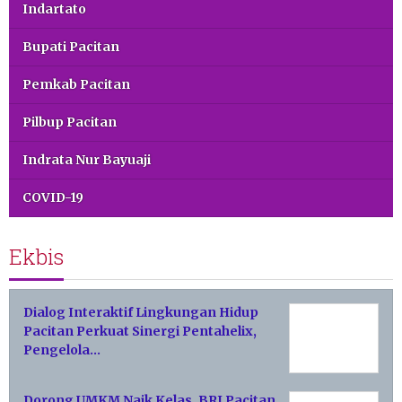
Indartato
Bupati Pacitan
Pemkab Pacitan
Pilbup Pacitan
Indrata Nur Bayuaji
COVID-19
Ekbis
Dialog Interaktif Lingkungan Hidup
Pacitan Perkuat Sinergi Pentahelix,
Pengelola…
Dorong UMKM Naik Kelas, BRI Pacitan