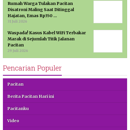
Rumah Warga Tulakan Pacitan
Disatroni Maling Saat Ditinggal
Hajatan, Emas Rp350 …
31 Juli 2026
Waspada! Kasus Kabel WiFi Terbakar
Marak di Sejumlah Titik Jalanan
Pacitan
29 Juli 2026
Pencarian Populer
Pacitan
Berita Pacitan Hari ini
Pacitanku
Video