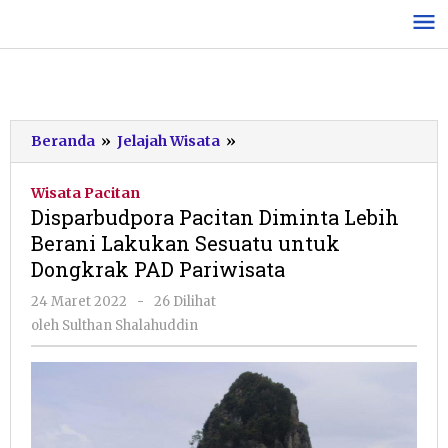
Lewati
ke
konten
Disparbudpora
Beranda
»
Jelajah Wisata
»
Pacitan
Diminta
Wisata Pacitan
Lebih
Disparbudpora Pacitan Diminta Lebih
Berani
Berani Lakukan Sesuatu untuk
Lakukan
Dongkrak PAD Pariwisata
Sesuatu
untuk
oleh
24 Maret 2022
-
26 Dilihat
Dongkrak
Sulthan
oleh
Sulthan Shalahuddin
PAD
Shalahuddin
Pariwisata