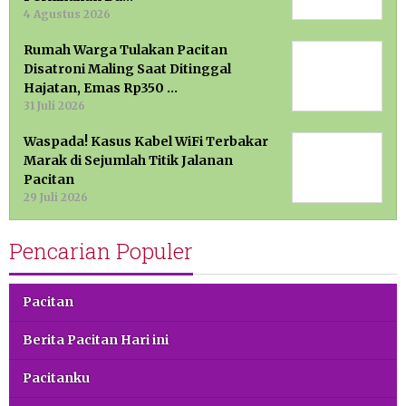
4 Agustus 2026
Rumah Warga Tulakan Pacitan
Disatroni Maling Saat Ditinggal
Hajatan, Emas Rp350 …
31 Juli 2026
Waspada! Kasus Kabel WiFi Terbakar
Marak di Sejumlah Titik Jalanan
Pacitan
29 Juli 2026
Pencarian Populer
Pacitan
Berita Pacitan Hari ini
Pacitanku