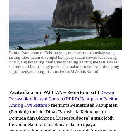
Pantai Pangasan di Kebonagung menawarkan lanskap yang
jarang ditemukan di tempat lain: perpaduan sawah terasering
hijau yang langsung menghadap tebing karang megah. Lokasi
ini menjadi favorit bagi pecinta petualangan dan camping yang
ingin menyatu dengan alam. (Foto: M Akhlis Sofan)
Pacitanku.com, PACITAN
– Ketua Komisi III
Dewan
Perwakilan Rakyat Daerah (DPRD) Kabupaten Pacitan
Anung Dwi Ristanto
meminta Pemerintah Kabupaten
(Pemkab) melalui Dinas Pariwisata Kebudayaan
Pemuda dan Olahraga (Disparbudpora) untuk lebih
berani melakukan terobosan dalam upaya
meningkatkan Pendapatan Asli Daerah (PAD) sector