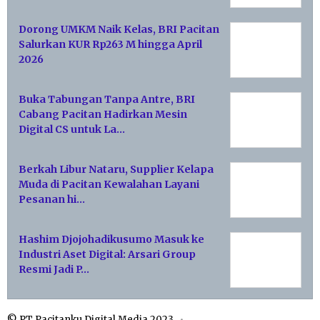
Dorong UMKM Naik Kelas, BRI Pacitan
Salurkan KUR Rp263 M hingga April
2026
Buka Tabungan Tanpa Antre, BRI
Cabang Pacitan Hadirkan Mesin
Digital CS untuk La…
Berkah Libur Nataru, Supplier Kelapa
Muda di Pacitan Kewalahan Layani
Pesanan hi…
Hashim Djojohadikusumo Masuk ke
Industri Aset Digital: Arsari Group
Resmi Jadi P…
© PT Pacitanku Digital Media 2023