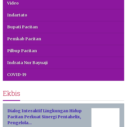
Video
Indartato
Bupati Pacitan
Pemkab Pacitan
Pilbup Pacitan
Indrata Nur Bayuaji
COVID-19
Ekbis
Dialog Interaktif Lingkungan Hidup
Pacitan Perkuat Sinergi Pentahelix,
Pengelola…