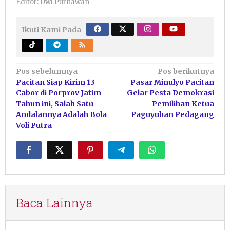
Editor: Dwi Purnawan
Ikuti Kami Pada
Navigasi
Pos sebelumnya
Pos berikutnya
Pacitan Siap Kirim 13
Pasar Minulyo Pacitan
pos
Cabor di Porprov Jatim
Gelar Pesta Demokrasi
Tahun ini, Salah Satu
Pemilihan Ketua
Andalannya Adalah Bola
Paguyuban Pedagang
Voli Putra
Baca Lainnya