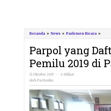
Parp
Beranda
»
News
»
Parlemen Bicara
»
yang
Dafta
Parpol yang Daft
Seba
Pese
Pemilu 2019 di 
Pemi
2019
di
oleh
11 Oktober 2017
-
4 Dilihat
Pacit
Pacitanku
Masi
oleh
Pacitanku
Sepi