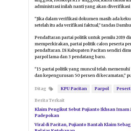
anggota, fotokopi KTP anggota, kartu tanda an
administrasi inilah nanti yang akan diverifikas
“Jika dalam verifikasi dokumen masih ada keku
setelah itu ada verifikasi faktual,” tandas Damhu
Pendaftaran partai politik untuk pemilu 2019 d
memperkirakan, partai politik calon peserta p
pendaftaran. Di Kabupaten Pacitan sendiri dimu
parpol lama dan 3 pendatang baru.
“15 partai politik yang muncul telah memenuhi
dan kepengurusan 50 persen di kecamatan,” 
Ditag
KPU Pacitan
Parpol
Pesert
Berita Terkait
Klaim Pengikut Sebut Pujianto Ikhsan Imam 
Padepokan
Viral di Pacitan, Pujianto Bantah Klaim Se
Belajar Ketuhanan