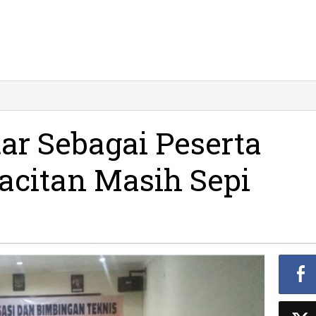
ol
r
ar Sebagai Peserta
gai
rta
Pacitan Masih Sepi
lu
an
h