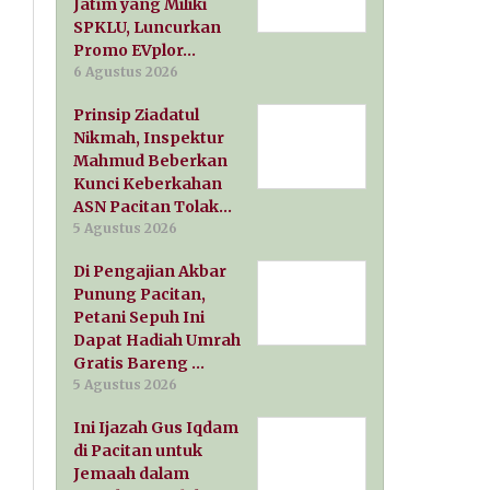
Jatim yang Miliki
SPKLU, Luncurkan
Promo EVplor…
6 Agustus 2026
Prinsip Ziadatul
Nikmah, Inspektur
Mahmud Beberkan
Kunci Keberkahan
ASN Pacitan Tolak…
5 Agustus 2026
Di Pengajian Akbar
Punung Pacitan,
Petani Sepuh Ini
Dapat Hadiah Umrah
Gratis Bareng …
5 Agustus 2026
Ini Ijazah Gus Iqdam
di Pacitan untuk
Jemaah dalam