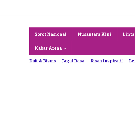
Lewati
ke
konten
Sorot Nasional
Nusantara Kini
Linta
Kabar Arena
Duit & Bisnis
Jagat Rasa
Kisah Inspiratif
Le