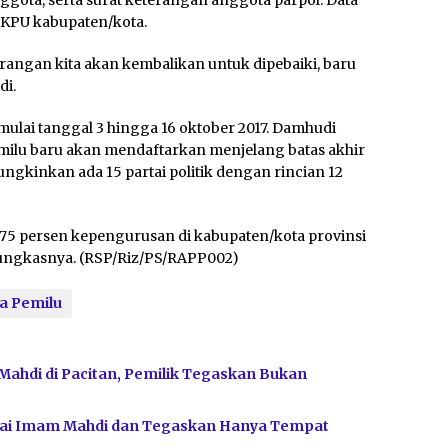
ggota, serta surat keterangan anggota parpol. Data
i KPU kabupaten/kota.
rangan kita akan kembalikan untuk dipebaiki, baru
di.
imulai tanggal 3 hingga 16 oktober 2017. Damhudi
emilu baru akan mendaftarkan menjelang batas akhir
ngkinkan ada 15 partai politik dengan rincian 12
 75 persen kepengurusan di kabupaten/kota provinsi
pungkasnya. (RSP/Riz/PS/RAPP002)
a Pemilu
Mahdi di Pacitan, Pemilik Tegaskan Bukan
bagai Imam Mahdi dan Tegaskan Hanya Tempat