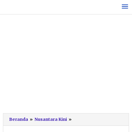
Lewati
ke
konten
Ini
Beranda
»
Nusantara Kini
»
Hal-
hal