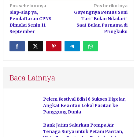
Navigasi
Pos sebelumnya
Pos berikutnya
Siap-siap ya,
Gayengnya Pentas Seni
pos
Pendaftaran CPNS
Tari “Bulan Ndadari”
Dimulai Senin 11
Saat Bulan Purnama di
September
Pringkuku
Baca Lainnya
Pelem Festival Edisi 6 Sukses Digelar,
Angkat Kearifan Lokal Pacitan ke
Panggung Dunia
Bank Jatim Salurkan Pompa Air
Tenaga Surya untuk Petani Pacitan,