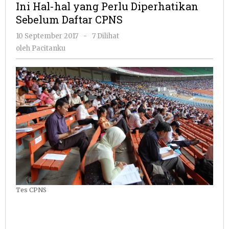
Ini Hal-hal yang Perlu Diperhatikan
yang
Sebelum Daftar CPNS
Perlu
Diperhatikan
oleh
10 September 2017
-
7 Dilihat
Sebelum
Pacitanku
oleh
Pacitanku
Daftar
CPNS
Tes CPNS