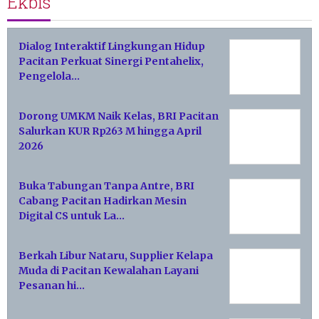
Ekbis
Dialog Interaktif Lingkungan Hidup
Pacitan Perkuat Sinergi Pentahelix,
Pengelola…
Dorong UMKM Naik Kelas, BRI Pacitan
Salurkan KUR Rp263 M hingga April
2026
Buka Tabungan Tanpa Antre, BRI
Cabang Pacitan Hadirkan Mesin
Digital CS untuk La…
Berkah Libur Nataru, Supplier Kelapa
Muda di Pacitan Kewalahan Layani
Pesanan hi…