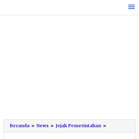
Lewati
ke
konten
Hakim
Beranda
»
News
»
Jejak Pemerintahan
»
dan
Pegawai