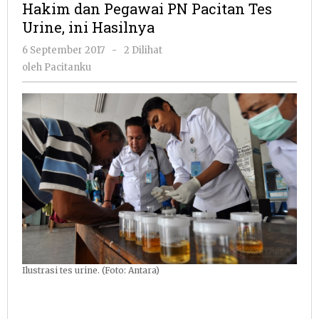
Hakim dan Pegawai PN Pacitan Tes
PN
Urine, ini Hasilnya
Pacitan
Tes
oleh
6 September 2017
-
2 Dilihat
Urine,
Pacitanku
oleh
Pacitanku
ini
Hasilnya
Ilustrasi tes urine. (Foto: Antara)