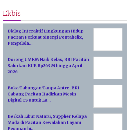
Ekbis
Dialog Interaktif Lingkungan Hidup
Pacitan Perkuat Sinergi Pentahelix,
Pengelola…
Dorong UMKM Naik Kelas, BRI Pacitan
Salurkan KUR Rp263 M hingga April
2026
Buka Tabungan Tanpa Antre, BRI
Cabang Pacitan Hadirkan Mesin
Digital CS untuk La…
Berkah Libur Nataru, Supplier Kelapa
Muda di Pacitan Kewalahan Layani
Pesanan hi…