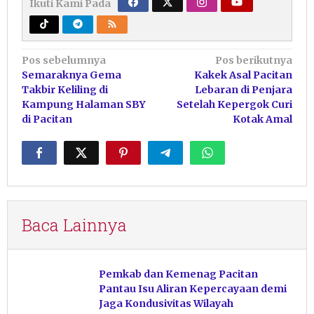
Ikuti Kami Pada
Navigasi
Pos sebelumnya
Pos berikutnya
Semaraknya Gema
Kakek Asal Pacitan
pos
Takbir Keliling di
Lebaran di Penjara
Kampung Halaman SBY
Setelah Kepergok Curi
di Pacitan
Kotak Amal
Baca Lainnya
Pemkab dan Kemenag Pacitan
Pantau Isu Aliran Kepercayaan demi
Jaga Kondusivitas Wilayah