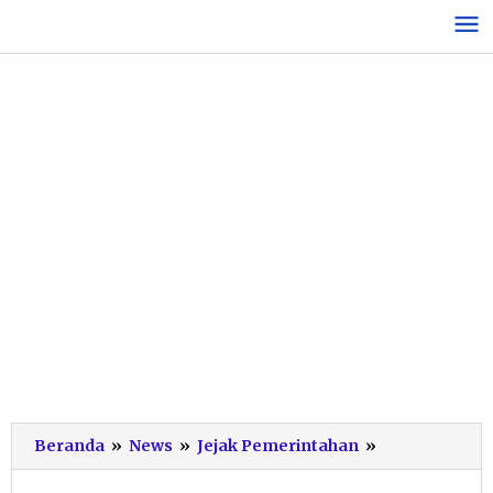
Lewati
ke
konten
Kunjungi
Beranda
»
News
»
Jejak Pemerintahan
»
Pos
Pantau