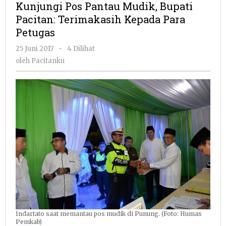
Kunjungi Pos Pantau Mudik, Bupati
Mudik,
Pacitan: Terimakasih Kepada Para
Bupati
Petugas
Pacitan:
Terimakasih
oleh
25 Juni 2017
-
4 Dilihat
Kepada
Pacitanku
oleh
Pacitanku
Para
Petugas
Indartato saat memantau pos mudik di Punung. (Foto: Humas
Pemkab)