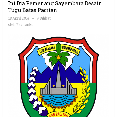
Ini Dia Pemenang Sayembara Desain
Sayembara
Tugu Batas Pacitan
Desain
Tugu
oleh
18 April 2014
-
9 Dilihat
Batas
Pacitanku
oleh
Pacitanku
Pacitan