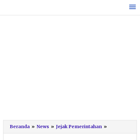
Lewati
ke
konten
Ini
Beranda
»
News
»
Jejak Pemerintahan
»
Dia
Pemenang