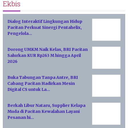
Ekbis
Dialog Interaktif Lingkungan Hidup
Pacitan Perkuat Sinergi Pentahelix,
Pengelola…
Dorong UMKM Naik Kelas, BRI Pacitan
Salurkan KUR Rp263 M hingga April
2026
Buka Tabungan Tanpa Antre, BRI
Cabang Pacitan Hadirkan Mesin
Digital CS untuk La…
Berkah Libur Nataru, Supplier Kelapa
Muda di Pacitan Kewalahan Layani
Pesanan hi…