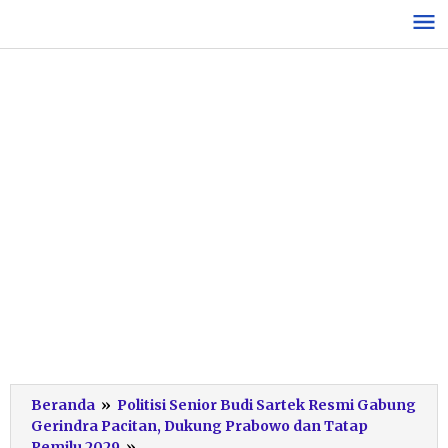
Lewati
ke
konten
Beranda
»
Politisi Senior Budi Sartek Resmi Gabung
Gerindra Pacitan, Dukung Prabowo dan Tatap
Sediono
Pemilu 2029
»