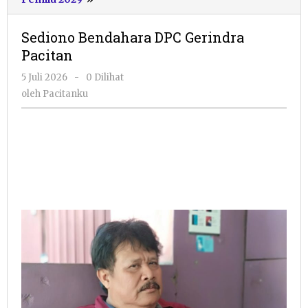
Bendahara
DPC
Sediono Bendahara DPC Gerindra
Gerindra
Pacitan
Pacitan
oleh
5 Juli 2026
-
0 Dilihat
Pacitanku
oleh
Pacitanku