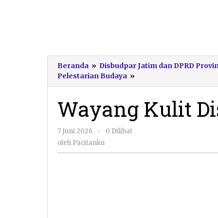
Beranda
»
Disbudpar Jatim dan DPRD Provin
Wayang
Pelestarian Budaya
»
Kulit
Disbudpar
Wayang Kulit Di
Jatim
oleh
7 Juni 2026
-
0 Dilihat
Pacitanku
oleh
Pacitanku