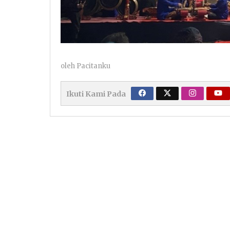
oleh
Pacitanku
Ikuti Kami Pada