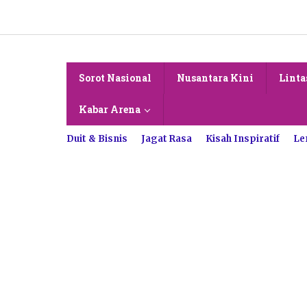
Lewati
ke
konten
Sorot Nasional
Nusantara Kini
Linta
Kabar Arena
Duit & Bisnis
Jagat Rasa
Kisah Inspiratif
Le