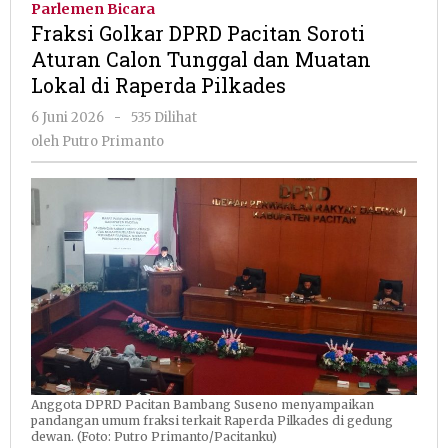
Parlemen Bicara
Pacitan
Fraksi Golkar DPRD Pacitan Soroti
Soroti
Aturan Calon Tunggal dan Muatan
Aturan
Lokal di Raperda Pilkades
Calon
Tunggal
oleh
6 Juni 2026
-
535 Dilihat
dan
Putro
oleh
Putro Primanto
Muatan
Primanto
Lokal
di
Raperda
Pilkades
Anggota DPRD Pacitan Bambang Suseno menyampaikan
pandangan umum fraksi terkait Raperda Pilkades di gedung
dewan. (Foto: Putro Primanto/Pacitanku)