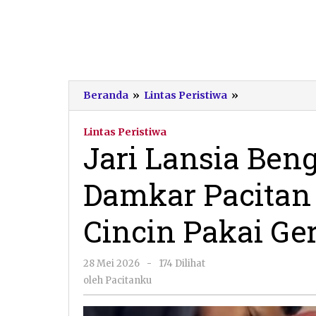
Jari
Beranda
»
Lintas Peristiwa
»
Lansia
Bengkak
Lintas Peristiwa
dan
Jari Lansia Ben
Terluka,
Damkar
Damkar Pacitan 
Pacitan
Berjibaku
Potong
Cincin Pakai Ge
Cincin
Pakai
Gerinda
oleh
28 Mei 2026
-
174 Dilihat
Pacitanku
oleh
Pacitanku