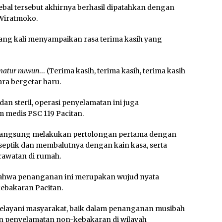
ebal tersebut akhirnya berhasil dipatahkan dengan
 Wiratmoko.
ulang kali menyampaikan rasa terima kasih yang
 matur nuwun
… (Terima kasih, terima kasih, terima kasih
ra bergetar haru.
 steril, operasi penyelamatan ini juga
 medis PSC 119 Pacitan.
is langsung melakukan pertolongan pertama dengan
ptik dan membalutnya dengan kain kasa, serta
awatan di rumah.
bahwa penanganan ini merupakan wujud nyata
kebakaran Pacitan.
 melayani masyarakat, baik dalam penanganan musibah
an penyelamatan non-kebakaran di wilayah