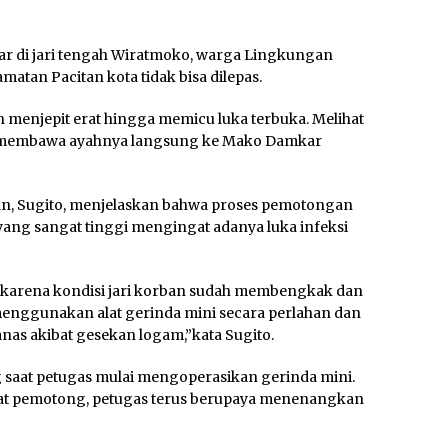
ar di jari tengah Wiratmoko, warga Lingkungan
atan Pacitan kota tidak bisa dilepas.
kin menjepit erat hingga memicu luka terbuka. Melihat
tif membawa ayahnya langsung ke Mako Damkar
tan, Sugito, menjelaskan bahwa proses pemotongan
 yang sangat tinggi mengingat adanya luka infeksi
ra karena kondisi jari korban sudah membengkak dan
 menggunakan alat gerinda mini secara perlahan dan
nas akibat gesekan logam,”kata Sugito.
saat petugas mulai mengoperasikan gerinda mini.
alat pemotong, petugas terus berupaya menenangkan