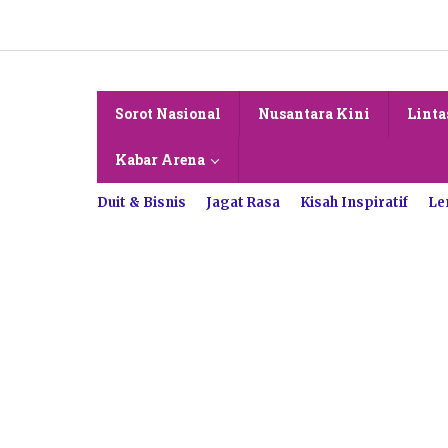
Lewati
ke
konten
Sorot Nasional
Nusantara Kini
Linta
Kabar Arena
Duit & Bisnis
Jagat Rasa
Kisah Inspiratif
Le