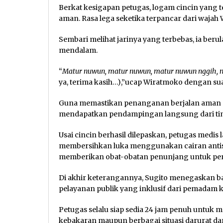
Berkat kesigapan petugas, logam cincin yang t
aman. Rasa lega seketika terpancar dari wajah
Sembari melihat jarinya yang terbebas, ia ber
mendalam.
“
Matur nuwun, matur nuwun, matur nuwun nggih,
ya, terima kasih…),”ucap Wiratmoko dengan sua
Guna memastikan penanganan berjalan aman dan
mendapatkan pendampingan langsung dari tim
Usai cincin berhasil dilepaskan, petugas med
membersihkan luka menggunakan cairan antise
memberikan obat-obatan penunjang untuk per
Di akhir keterangannya, Sugito menegaskan 
pelayanan publik yang inklusif dari pemadam 
Petugas selalu siap sedia 24 jam penuh untuk
kebakaran maupun berbagai situasi darurat d