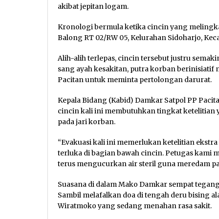
akibat jepitan logam.
Kronologi bermula ketika cincin yang melingk
Balong RT 02/RW 05, Kelurahan Sidoharjo, Kecam
Alih-alih terlepas, cincin tersebut justru sema
sang ayah kesakitan, putra korban berinisia
Pacitan untuk meminta pertolongan darurat.
Kepala Bidang (Kabid) Damkar Satpol PP Paci
cincin kali ini membutuhkan tingkat ketelitian
pada jari korban.
“Evakuasi kali ini memerlukan ketelitian ekst
terluka di bagian bawah cincin. Petugas kami
terus mengucurkan air steril guna meredam pa
Suasana di dalam Mako Damkar sempat tegang 
Sambil melafalkan doa di tengah deru bising 
Wiratmoko yang sedang menahan rasa sakit.